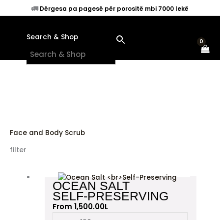
Skip
🚛
Dërgesa pa pagesë për porositë mbi 7000 lekë
to
content
Search & Shop
×
Face and Body Scrub
filter
This
OCEAN SALT
product
SELF-PRESERVING
has
From
1,500.00
L
multiple
variants.