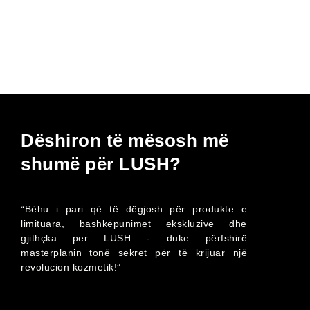
Dëshiron të mësosh më
shumë për LUSH?
“Bëhu i pari që të dëgjosh për produkte e
limituara, bashkëpunimet ekskluzive dhe
gjithçka per LUSH - duke përfshirë
masterplanin tonë sekret për të krijuar një
revolucion kozmetik!”