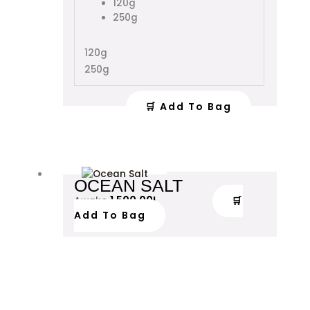
120g
The
250g
options
may
120g
be
250g
chosen
on
the
🛒 Add To Bag
product
page
OCEAN SALT
1,500.00
L
🛒
Awake
Add To Bag