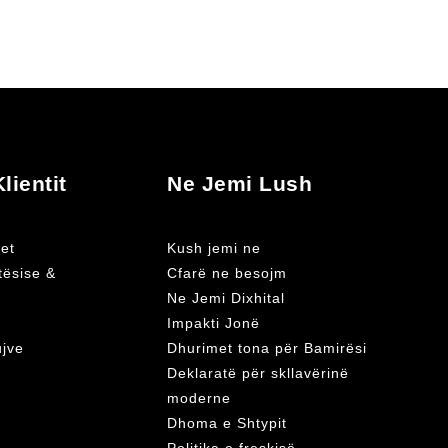
lientit
Ne Jemi Lush
et
Kush jemi ne
atësise &
Cfarë ne besojm
Ne Jemi Dixhital
Impakti Jonë
ujve
Dhurimet tona për Bamirësi
Deklaratë për skllavërinë
moderne
Dhoma e Shtypit