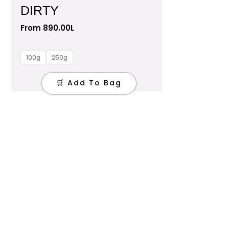
product
DIRTY
has
From
890.00
L
multiple
variants.
The
100g
250g
options
may
🛒 Add To Bag
be
chosen
on
the
product
page