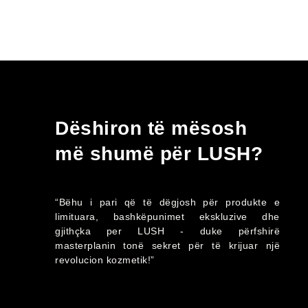
Dëshiron të mësosh
më shumë për LUSH?
“Bëhu i pari që të dëgjosh për produkte e
limituara, bashkëpunimet ekskluzive dhe
gjithçka per LUSH - duke përfshirë
masterplanin tonë sekret për të krijuar një
revolucion kozmetik!”