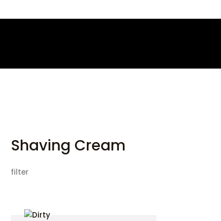
Skip
to
content
Shaving Cream
filter
This