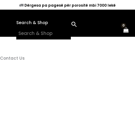
Skip
🚛
Dërgesa pa pagesë për porositë mbi 7000 lekë
to
content
Search & Shop
×
Contact Us