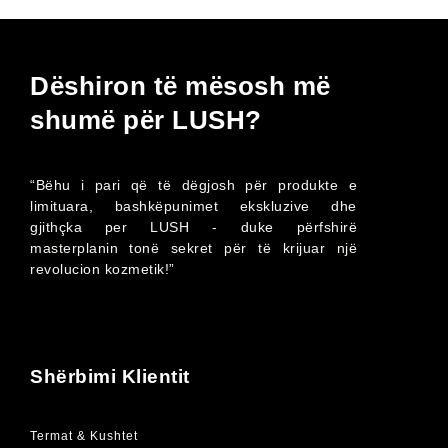
Dëshiron të mësosh më
shumë për LUSH?
“Bëhu i pari që të dëgjosh për produkte e
limituara, bashkëpunimet ekskluzive dhe
gjithçka per LUSH - duke përfshirë
masterplanin tonë sekret për të krijuar një
revolucion kozmetik!”
Shërbimi Klientit
Termat & Kushtet