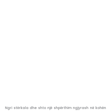
Ngri stërkala dhe shto një shpërthim ngjyrash në kohën