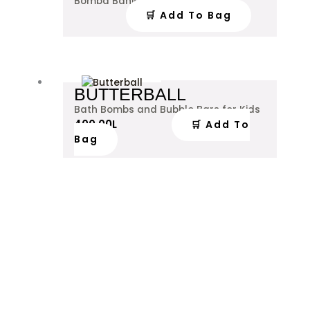
499.00
L
Bomba Banje
🛒 Add To Bag
BUTTERBALL
Bath Bombs and Bubble Bars for Kids
400.00
L
🛒 Add To
Bag