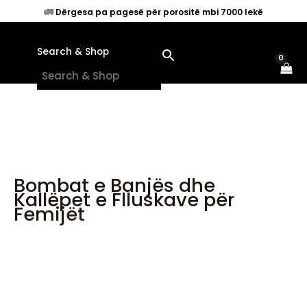
Skip
🚛
Dërgesa pa pagesë për porositë mbi 7000 lekë
to
content
Search & Shop
×
Bombat e Banjës dhe
Kallëpet e Flluskave për
Femijët