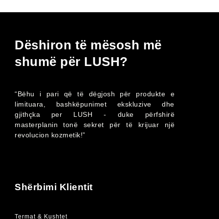
Dëshiron të mësosh më
shumë për LUSH?
“Bëhu i pari që të dëgjosh për produkte e
limituara, bashkëpunimet ekskluzive dhe
gjithçka per LUSH - duke përfshirë
masterplanin tonë sekret për të krijuar një
revolucion kozmetik!”
Shërbimi Klientit
Termat & Kushtet