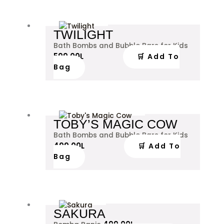
TWILIGHT
Bath Bombs and Bubble Bars for Kids
599.00
L
🛒 Add To
Bag
TOBY’S MAGIC COW
Bath Bombs and Bubble Bars for Kids
499.00
L
🛒 Add To
Bag
SAKURA