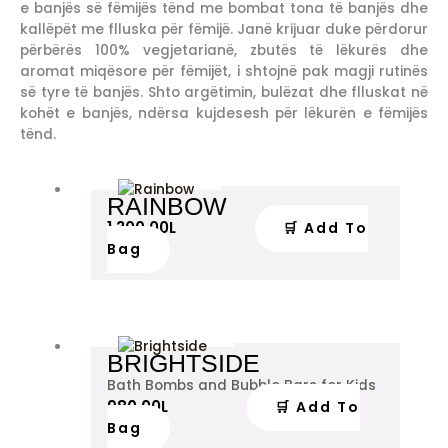
e banjës së fëmijës tënd me bombat tona të banjës dhe
kallëpët me flluska për fëmijë. Janë krijuar duke përdorur
përbërës 100% vegjetarianë, zbutës të lëkurës dhe
aromat miqësore për fëmijët, i shtojnë pak magji rutinës
së tyre të banjës. Shto argëtimin, bulëzat dhe flluskat në
kohët e banjës, ndërsa kujdesesh për lëkurën e fëmijës
tënd.
RAINBOW
1,300.00
L
🛒 Add To
Bag
BRIGHTSIDE
Bath Bombs and Bubble Bars for Kids
980.00
L
🛒 Add To
Bag