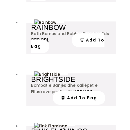
RAINBOW
Bath Bombs and Bubble Bars for Kids
980.00
L
🛒 Add To
Bag
BRIGHTSIDE
Bombat e Banjës dhe Kallëpet e
980.00
L
Flluskave për Femijët
🛒 Add To Bag