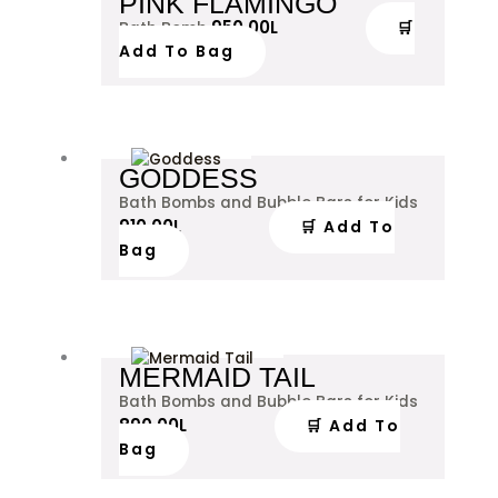
PINK FLAMINGO
950.00
L
🛒
Bath Bomb
Add To Bag
GODDESS
Bath Bombs and Bubble Bars for Kids
910.00
L
🛒 Add To
Bag
MERMAID TAIL
Bath Bombs and Bubble Bars for Kids
890.00
L
🛒 Add To
Bag