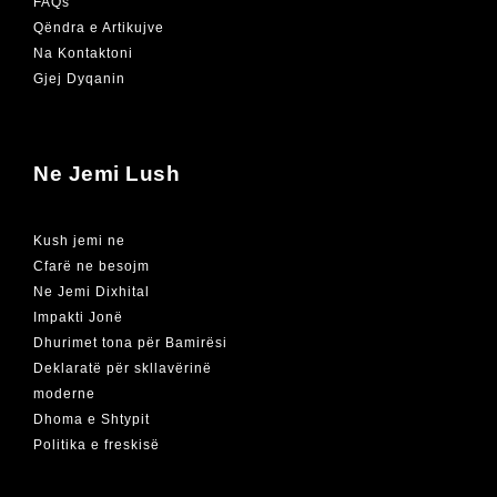
FAQs
Qëndra e Artikujve
Na Kontaktoni
Gjej Dyqanin
Ne Jemi Lush
Kush jemi ne
Cfarë ne besojm
Ne Jemi Dixhital
Impakti Jonë
Dhurimet tona për Bamirësi
Deklaratë për skllavërinë
moderne
Dhoma e Shtypit
Politika e freskisë