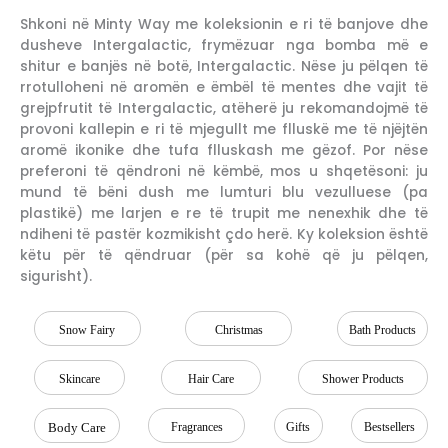
Shkoni në Minty Way me koleksionin e ri të banjove dhe
dusheve Intergalactic, frymëzuar nga bomba më e
shitur e banjës në botë, Intergalactic. Nëse ju pëlqen të
rrotulloheni në aromën e ëmbël të mentes dhe vajit të
grejpfrutit të Intergalactic, atëherë ju rekomandojmë të
provoni kallepin e ri të mjegullt me flluskë me të njëjtën
aromë ikonike dhe tufa flluskash me gëzof. Por nëse
preferoni të qëndroni në këmbë, mos u shqetësoni: ju
mund të bëni dush me lumturi blu vezulluese (pa
plastikë) me larjen e re të trupit me nenexhik dhe të
ndiheni të pastër kozmikisht çdo herë. Ky koleksion është
këtu për të qëndruar (për sa kohë që ju pëlqen,
sigurisht).
Snow Fairy
Christmas
Bath Products
Skincare
Hair Care
Shower Products
Body Care
Fragrances
Gifts
Bestsellers