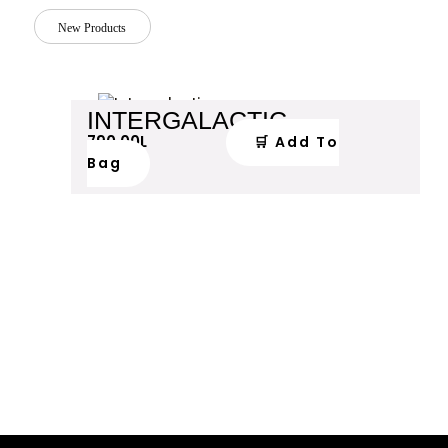
New Products
INTERGALACTIC
790.00
L
🛒 Add To
Bag