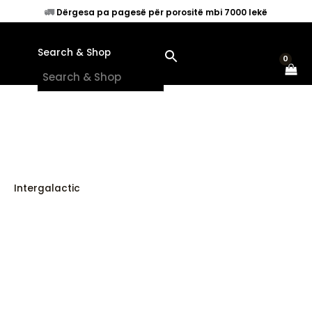
Skip
🚛
Dërgesa pa pagesë për porositë mbi 7000 lekë
to
content
Search & Shop
×
Intergalactic