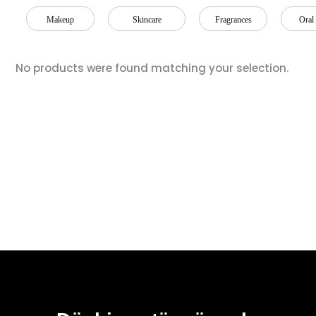
Makeup
Skincare
Fragrances
Oral
No products were found matching your selection.