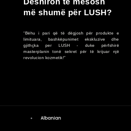
Dëshiron të mësosh
më shumë për LUSH?
“Bëhu i pari që të dëgjosh për produkte e
limituara, bashkëpunimet ekskluzive dhe
gjithçka per LUSH - duke përfshirë
masterplanin tonë sekret për të krijuar një
revolucion kozmetik!”
Albanian