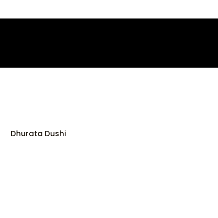
Skip
to
content
Dhurata Dushi