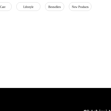
 Care
Lifestyle
Bestsellers
New Products