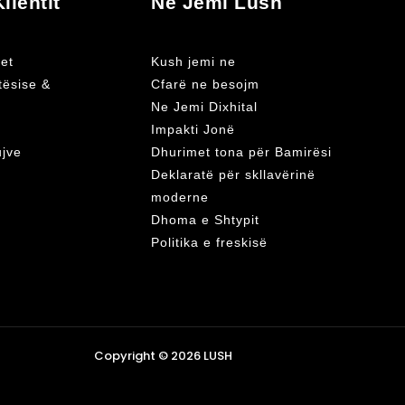
lientit
Ne Jemi Lush
et
Kush jemi ne
atësise &
Cfarë ne besojm
Ne Jemi Dixhital
Impakti Jonë
ujve
Dhurimet tona për Bamirësi
Deklaratë për skllavërinë
moderne
Dhoma e Shtypit
Politika e freskisë
Copyright © 2026 LUSH