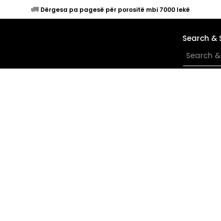
🚛
Dërgesa pa pagesë për porositë mbi 7000 lekë
Search & 
×