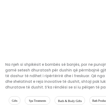
Na njeh si shpikësit e bombës së banjës, por ne punoj
gamë setesh dhuratash për dushin që përmbajnë gjith
të dashur të ndihet i ripërtërirë dhe i freskuar. Që ng
dhe xhelatinat e reja inovative të dushit, shtoji pak 
dhuratave të dushit. S’ka rëndësi se si iu pëlqen të pa
Gifts
Spa Treatments
Bath & Body Gifts
Bath Produc