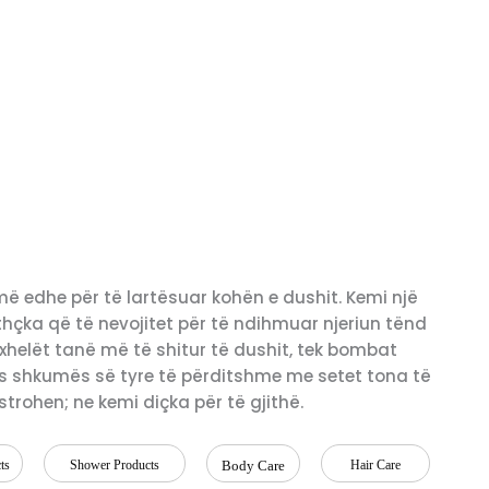
më edhe për të lartësuar kohën e dushit. Kemi një
çka që të nevojitet për të ndihmuar njeriun tënd
a xhelët tanë më të shitur të dushit, tek bombat
luks shkumës së tyre të përditshme me setet tona të
strohen; ne kemi diçka për të gjithë.
ts
Shower Products
Body Care
Hair Care