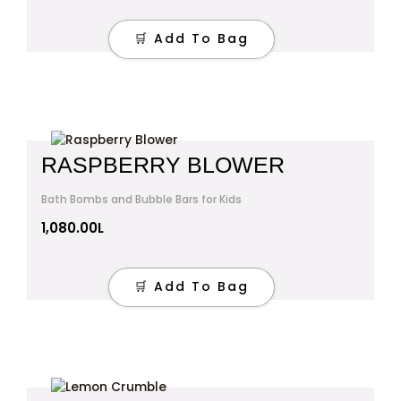
🛒 Add To Bag
RASPBERRY BLOWER
Bath Bombs and Bubble Bars for Kids
1,080.00
L
🛒 Add To Bag