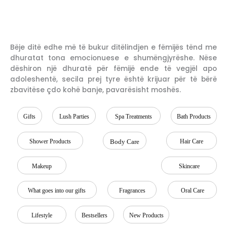
Bëje ditë edhe më të bukur ditëlindjen e fëmijës tënd me
dhuratat tona emocionuese e shumëngjyrëshe. Nëse
dëshiron një dhuratë për fëmijë ende të vegjël apo
adoleshentë, secila prej tyre është krijuar për të bërë
zbavitëse çdo kohë banje, pavarësisht moshës.
Gifts
Lush Parties
Spa Treatments
Bath Products
Shower Products
Body Care
Hair Care
Makeup
Skincare
What goes into our gifts
Fragrances
Oral Care
Lifestyle
Bestsellers
New Products