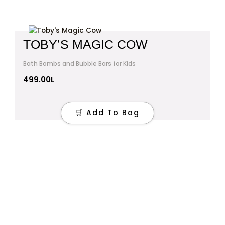
TOBY’S MAGIC COW
Bath Bombs and Bubble Bars for Kids
499.00
L
🛒 Add To Bag