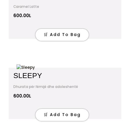
Caramel Latte
600.00
L
🛒 Add To Bag
SLEEPY
Dhurata për fëmijë dhe adoleshentë
600.00
L
🛒 Add To Bag