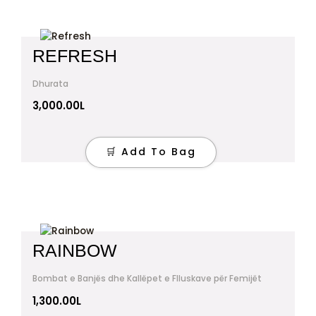
REFRESH
Dhurata
3,000.00
L
🛒 Add To Bag
RAINBOW
Bombat e Banjës dhe Kallëpet e Flluskave për Femijët
1,300.00
L