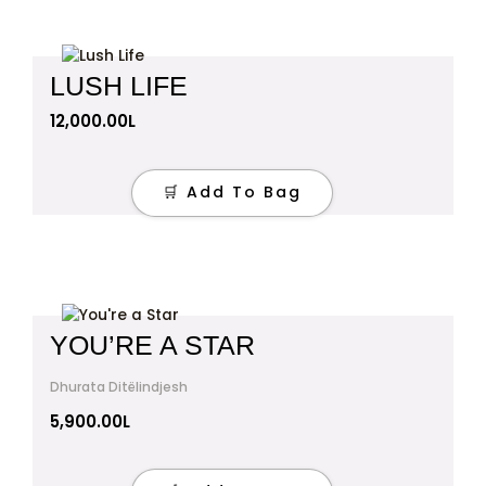
LUSH LIFE
12,000.00
L
🛒 Add To Bag
YOU’RE A STAR
Dhurata Ditëlindjesh
5,900.00
L