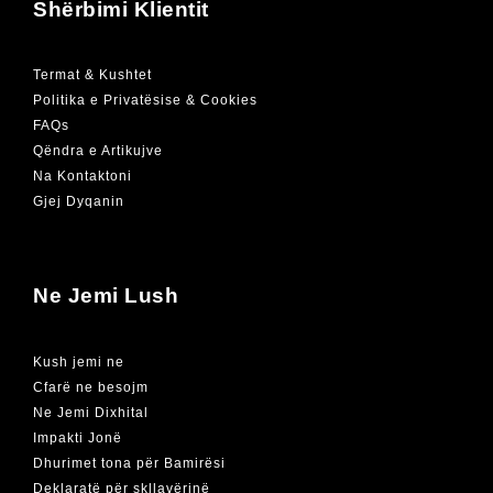
Shërbimi Klientit
Termat & Kushtet
Politika e Privatësise & Cookies
FAQs
Qëndra e Artikujve
Na Kontaktoni
Gjej Dyqanin
Ne Jemi Lush
Kush jemi ne
Cfarë ne besojm
Ne Jemi Dixhital
Impakti Jonë
Dhurimet tona për Bamirësi
Deklaratë për skllavërinë