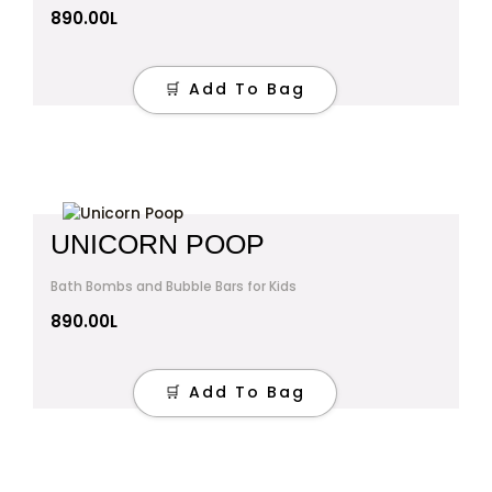
890.00
L
🛒 Add To Bag
UNICORN POOP
Bath Bombs and Bubble Bars for Kids
890.00
L
🛒 Add To Bag