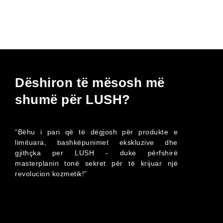
Dëshiron të mësosh më
shumë për LUSH?
“Bëhu i pari që të dëgjosh për produkte e
limituara, bashkëpunimet ekskluzive dhe
gjithçka per LUSH - duke përfshirë
masterplanin tonë sekret për të krijuar një
revolucion kozmetik!”