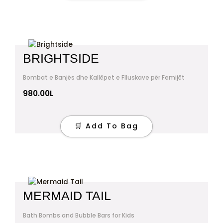
BRIGHTSIDE
Bombat e Banjës dhe Kallëpet e Flluskave për Femijët
980.00
L
🛒 Add To Bag
MERMAID TAIL
Bath Bombs and Bubble Bars for Kids