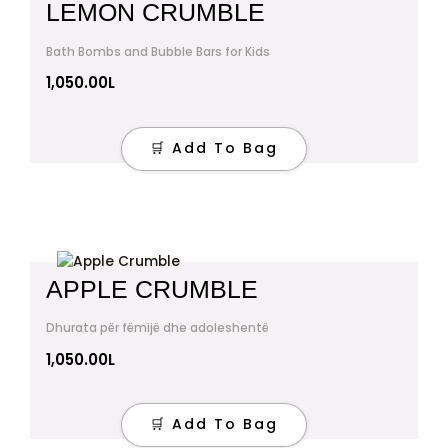
LEMON CRUMBLE
Bath Bombs and Bubble Bars for Kids
1,050.00
L
🛒 Add To Bag
APPLE CRUMBLE
Dhurata për fëmijë dhe adoleshentë
1,050.00
L
🛒 Add To Bag