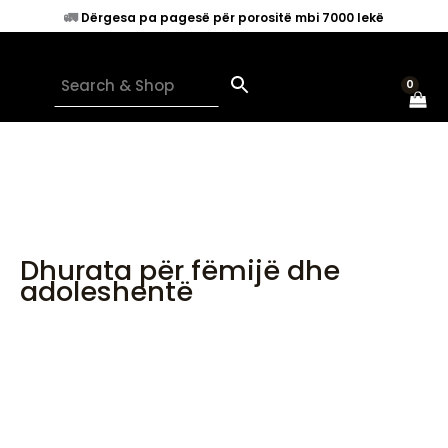
Skip
🚛
Dërgesa pa pagesë për porositë mbi 7000 lekë
to
content
Dhurata për fëmijë dhe
adoleshentë