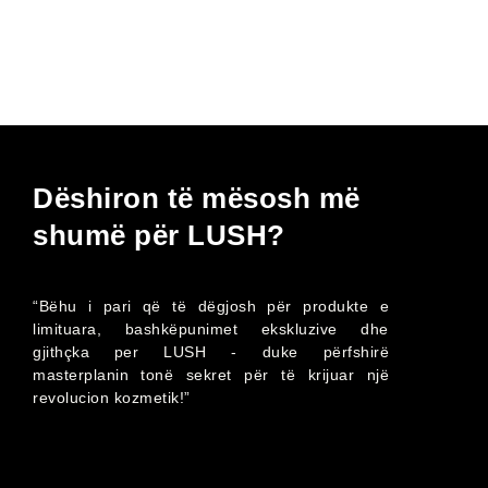
Dëshiron të mësosh më
shumë për LUSH?
“Bëhu i pari që të dëgjosh për produkte e
limituara, bashkëpunimet ekskluzive dhe
gjithçka per LUSH - duke përfshirë
masterplanin tonë sekret për të krijuar një
revolucion kozmetik!”