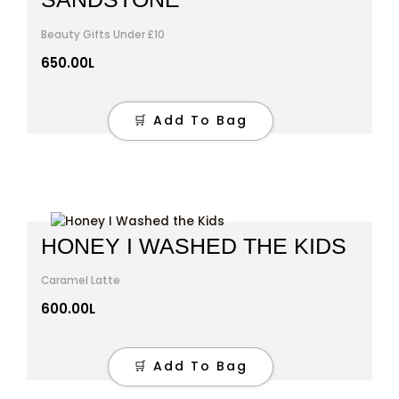
Beauty Gifts Under £10
650.00
L
🛒 Add To Bag
HONEY I WASHED THE KIDS
Caramel Latte
600.00
L
🛒 Add To Bag