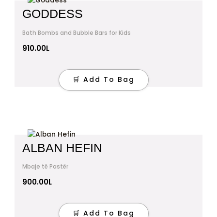
GODDESS
Bath Bombs and Bubble Bars for Kids
910.00
L
🛒 Add To Bag
ALBAN HEFIN
Mbaje të Pastër
900.00
L
🛒 Add To Bag