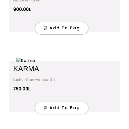
Mbaje të Pastër
900.00
L
🛒 Add To Bag
KARMA
Lusher than we found it
750.00
L
🛒 Add To Bag