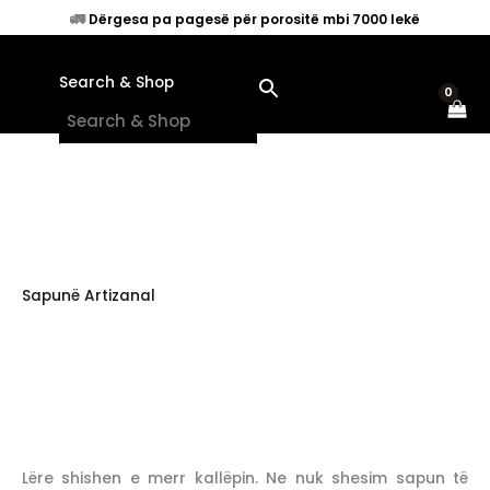
Skip
🚛
Dërgesa pa pagesë për porositë mbi 7000 lekë
to
content
Search & Shop
×
Sapunë Artizanal
Lëre shishen e merr kallëpin. Ne nuk shesim sapun të