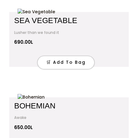
SEA VEGETABLE
Lusher than we found it
690.00
L
🛒 Add To Bag
BOHEMIAN
Awake
650.00
L