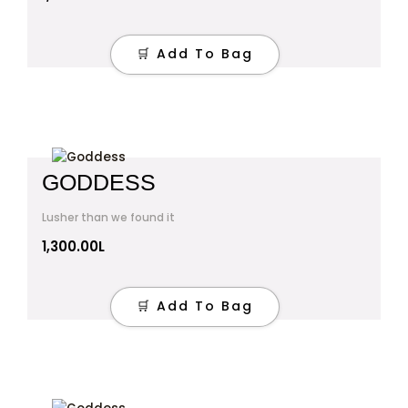
🛒 Add To Bag
GODDESS
Lusher than we found it
1,300.00
L
🛒 Add To Bag