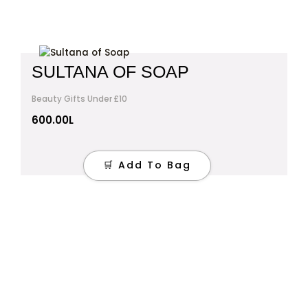
SULTANA OF SOAP
Beauty Gifts Under £10
600.00
L
🛒 Add To Bag