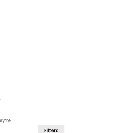
.
ey’re
Filters