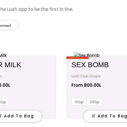
e Lush app to be the first in line.
urmand
This
✶ SALE
product
 MILK
SEX BOMB
has
multiple
n
Lush Club Drops
variants.
0.00
L
From
800.00
L
The
options
30gr
100gr
230gr
may
be
🛒 Add To Bag
🛒 Add To Ba
chosen
on