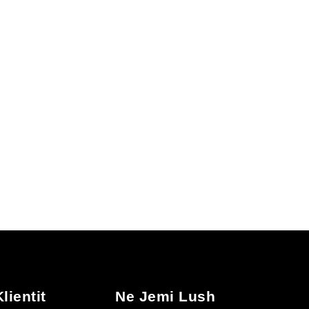
the
product
page
lientit
Ne Jemi Lush