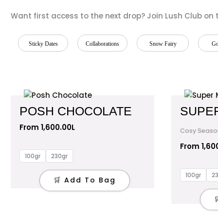
Want first access to the next drop? Join Lush Club on th
Sticky Dates
Collaborations
Snow Fairy
Go
This
product
POSH CHOCOLATE
SUPER
has
From
1,600.00
L
multiple
Cosy Seaso
variants.
From
1,60
The
100gr
230gr
options
100gr
2
may
🛒 Add To Bag
be
chosen
on