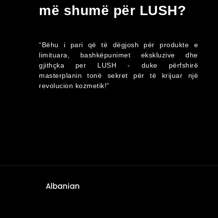
më shumë për LUSH?
“Bëhu i pari që të dëgjosh për produkte e
limituara, bashkëpunimet ekskluzive dhe
gjithçka per LUSH - duke përfshirë
masterplanin tonë sekret për të krijuar një
revolucion kozmetik!”
Albanian