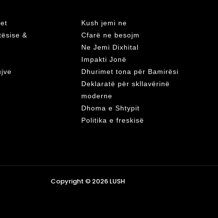
et
Kush jemi ne
atësise &
Cfarë ne besojm
Ne Jemi Dixhital
Impakti Jonë
ujve
Dhurimet tona për Bamirësi
Deklaratë për skllavërinë
moderne
Dhoma e Shtypit
Politika e freskisë
Copyright © 2026 LUSH