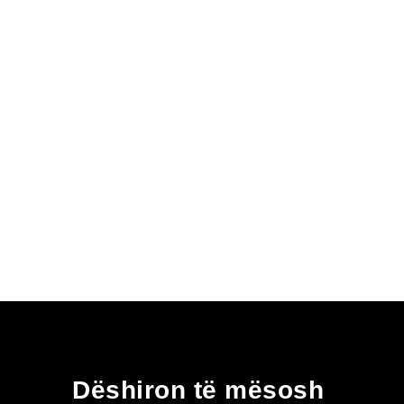
the
product
page
Dëshiron të mësosh