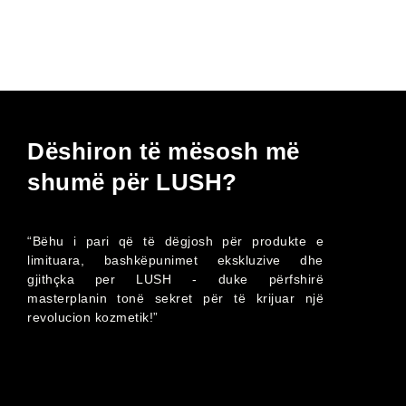
Dëshiron të mësosh më
shumë për LUSH?
“Bëhu i pari që të dëgjosh për produkte e
limituara, bashkëpunimet ekskluzive dhe
gjithçka per LUSH - duke përfshirë
masterplanin tonë sekret për të krijuar një
revolucion kozmetik!”