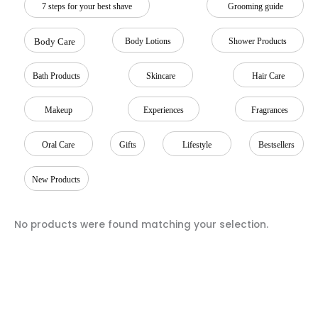
7 steps for your best shave
Grooming guide
Body Care
Body Lotions
Shower Products
Bath Products
Skincare
Hair Care
Makeup
Experiences
Fragrances
Oral Care
Gifts
Lifestyle
Bestsellers
New Products
No products were found matching your selection.