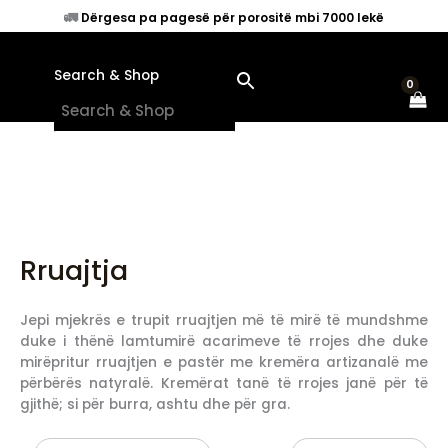
Skip
🚛
Dërgesa pa pagesë për porositë mbi 7000 lekë
to
content
Search & Shop
×
Rruajtja
Jepi mjekrës e trupit rruajtjen më të mirë të mundshme
duke i thënë lamtumirë acarimeve të rrojes dhe duke
mirëpritur rruajtjen e pastër me kremëra artizanalë me
përbërës natyralë. Kremërat tanë të rrojes janë për të
gjithë; si për burra, ashtu dhe për gra.