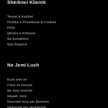
Shërbimi Klientit
Termat & Kushtet
Politika e Privatësise & Cookies
FAQs
Qëndra e Artikujve
Na Kontaktoni
Gjej Dyqanin
Ne Jemi Lush
Kush jemi ne
Cfarë ne besojm
Ne Jemi Dixhital
Impakti Jonë
Dhurimet tona për Bamirësi
Deklaratë për skllavërinë