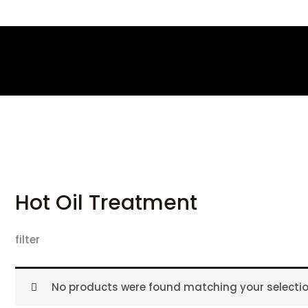
Skip
to
content
Hot Oil Treatment
filter
No products were found matching your selectio