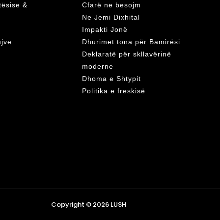
atësise &
Cfarë ne besojm
Ne Jemi Dixhital
Impakti Jonë
ujve
Dhurimet tona për Bamirësi
Deklaratë për skllavërinë
moderne
Dhoma e Shtypit
Politika e freskisë
Copyright © 2026 LUSH