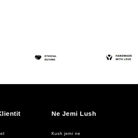
lientit
Ne Jemi Lush
et
Kush jemi ne