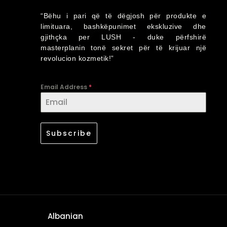
“Bëhu i pari që të dëgjosh për produkte e
limituara, bashkëpunimet ekskluzive dhe
gjithçka per LUSH - duke përfshirë
masterplanin tonë sekret për të krijuar një
revolucion kozmetik!”
Email Address
*
Subscribe
Albanian