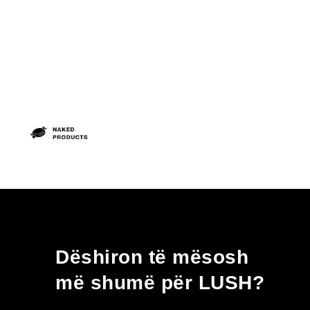
Dëshiron të mësosh
më shumë për LUSH?