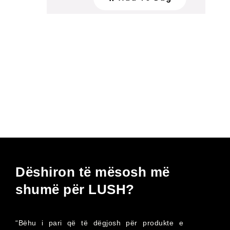
Dëshiron të mësosh më
shumë për LUSH?
“Bëhu i pari që të dëgjosh për produkte e