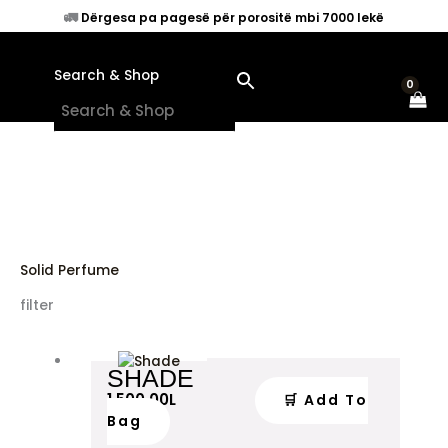
Skip
🚛
Dërgesa pa pagesë për porositë mbi 7000 lekë
to
content
Search & Shop
×
Solid Perfume
filter
SHADE
1,500.00
L
🛒 Add To
Bag