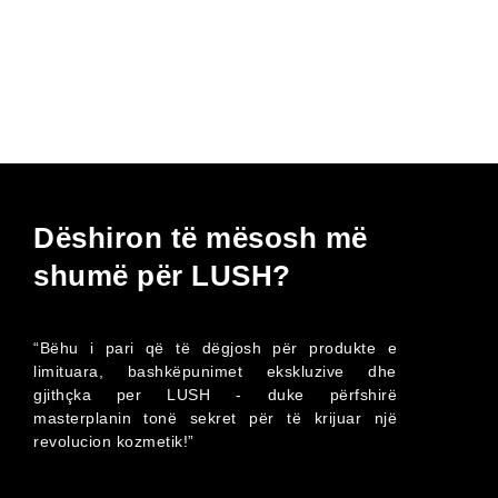
Dëshiron të mësosh më
shumë për LUSH?
“Bëhu i pari që të dëgjosh për produkte e
limituara, bashkëpunimet ekskluzive dhe
gjithçka per LUSH - duke përfshirë
masterplanin tonë sekret për të krijuar një
revolucion kozmetik!”