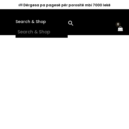
Skip
🚛
Dërgesa pa pagesë për porositë mbi 7000 lekë
to
content
Search & Shop
×