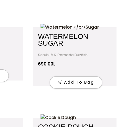
WATERMELON
SUGAR
Scrub-ë & Pomada Buzësh
690.00
L
g
🛒 Add To Bag
COOKIE DOUGH