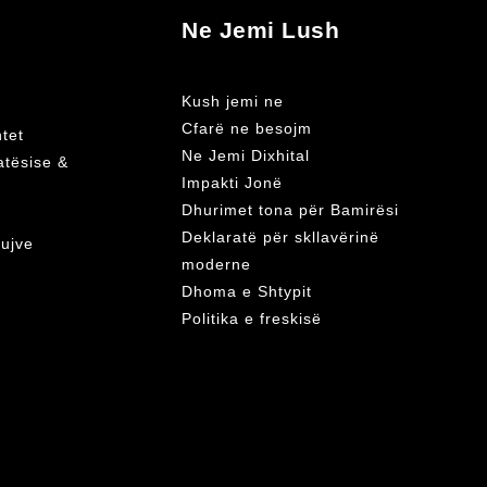
Ne Jemi Lush
Kush jemi ne
Cfarë ne besojm
tet
Ne Jemi Dixhital
vatësise &
Impakti Jonë
Dhurimet tona për Bamirësi
Deklaratë për skllavërinë
kujve
moderne
Dhoma e Shtypit
Politika e freskisë