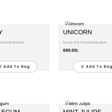
Y
UNICORN
Pomada Buzësh
Scrub-ë & Pomada Buzësh
690.00
L
🛒 Add To Bag
🛒 Add To Ba
LEGUM
MINT JULIPS