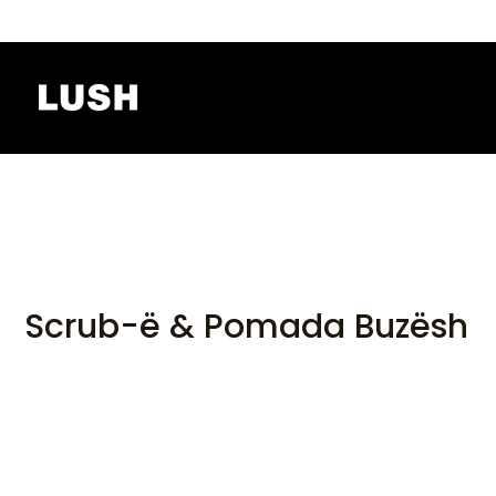
Skip
to
content
Scrub-ë & Pomada Buzësh