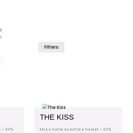
e
n
Filters
THE KISS
t – 50%
Mos e humb sa është e freskët – 50%