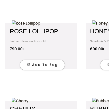
ROSE LOLLIPOP
HONE
Lusher than we found it
Scrub-ë & 
790.00
L
690.00
L
🛒 Add To Bag
CHERRY
BUBB