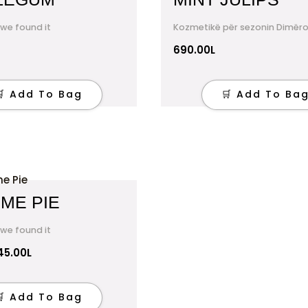
 we found it
Kozmetikë për sezonin Dimëro
690.00
L
🛒 Add To Bag
🛒 Add To Ba
riginal
Current
rice
price
IME PIE
as:
is:
90.00L.
345.00L.
 we found it
45.00
L
🛒 Add To Bag