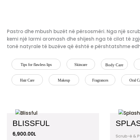
Pastro dhe mbush buzët në përsosmëri. Nga një scrub
kemi një larmi aromash dhe shijesh nga të cilat të z
tonë natyrale të buzëve që është e përshtatshme ed
Tips for flawless lips
Skincare
Body Care
Hair Care
Makeup
Fragrances
Oral C
BLISSFUL
SPLA
6,900.00
L
Scrub-ë & 