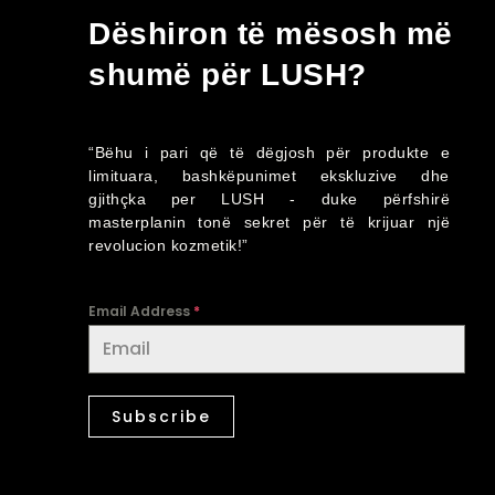
Dëshiron të mësosh më
shumë për LUSH?
“Bëhu i pari që të dëgjosh për produkte e
limituara, bashkëpunimet ekskluzive dhe
gjithçka per LUSH - duke përfshirë
masterplanin tonë sekret për të krijuar një
revolucion kozmetik!”
Email Address
*
Subscribe