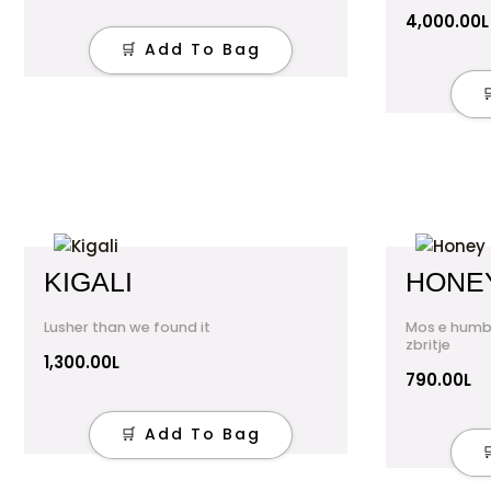
4,000.00
L
🛒 Add To Bag
KIGALI
HONE
Lusher than we found it
Mos e humb 
zbritje
1,300.00
L
790.00
L
🛒 Add To Bag