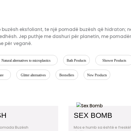
 buzësh eksfoliant, te një pomadë buzësh që hidraton; n
gjedhësh. Jep puthje me dashuri për planetin, me pomadë
he për veganë.
Natural alternatives to microplastics
Bath Products
Shower Products
are
Glitter alternatives
Bestsellers
New Products
SH
SEX BOMB
Pomada Buzësh
Mos e humb sa është e freskë