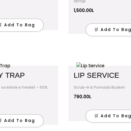
zbritje
1,500.00
L
🛒 Add To Bag
🛒 Add To Ba
Y TRAP
LIP SERVICE
sa është e freskët – 50%
Scrub-ë & Pomada Buzësh
790.00
L
🛒 Add To Ba
🛒 Add To Bag