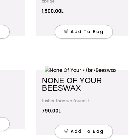
zbritje
1,500.00
L
g
🛒 Add To Bag
NONE OF YOUR
BEESWAX
Lusher than we found it
790.00
L
g
🛒 Add To Bag