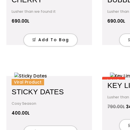
Lusher than we found it
Lusher than
690.00
L
690.00
L
🛒 Add To Bag
O
p
✶ SALE
Viral Product
KEY L
w
STICKY DATES
7
Lusher than
Cosy Season
790.00
L
3
400.00
L