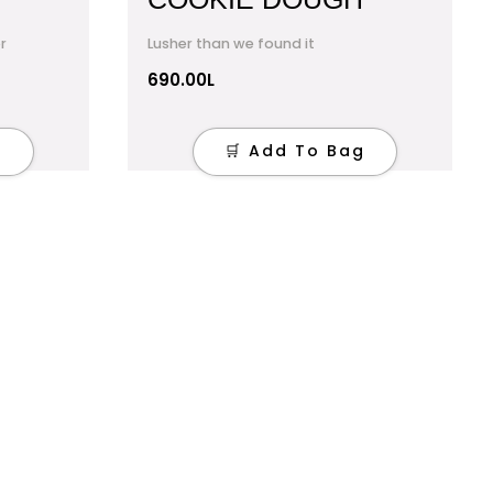
r
Lusher than we found it
690.00
L
g
🛒 Add To Bag