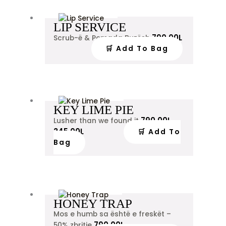
LIP SERVICE
790.00
L
Scrub-ë & Pomada Buzësh
🛒 Add To Bag
KEY LIME PIE
790.00
L
Lusher than we found it
345.00
L
🛒 Add To
Bag
HONEY TRAP
Mos e humb sa është e freskët –
790.00
L
50% zbritje