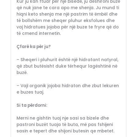
Kur ju kan ftuar për një bisedë, ju dëshironi buzë
që nuk jane te cara apo me shenja. Ju mund ti
hiqni keto shenja me një pastrim të ëmbël dhe
të bollshëm me sheqer pluhur eksfolues dhe
vaj hidratues jojoba për një buze te fryre që do
të cmend internetin.
Çfarë ka për ju?
– Sheqeri i pluhurit është një hidratant natyral,
që zbut butësisht duke tërhequr lagështinë në
buzë.
– Vaji organik jojoba hidraton dhe zbut lekuren
e buzes tuaj.
Si ta përdorni:
Merni ne gishtin tuaj nje sasi sa bizele dhe
pastroni buzët tuaja të buta, më pas fshijeni
sasin e tepert dhe shijoni butesin qe mbetet.