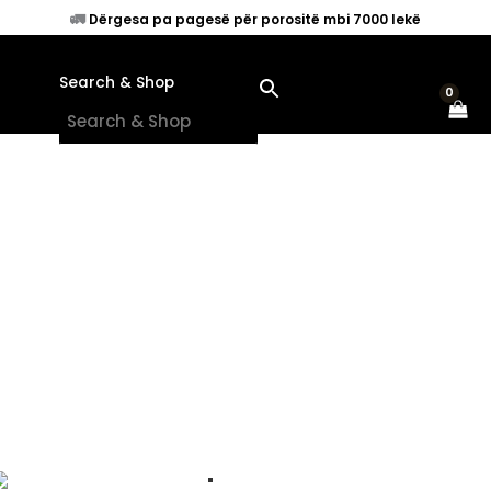
Original
Current
Skip
🚛
Dërgesa pa pagesë për porositë mbi 7000 lekë
✶ SALE
price
price
to
was:
is:
content
790.00L.
345.00L.
Search & Shop
×