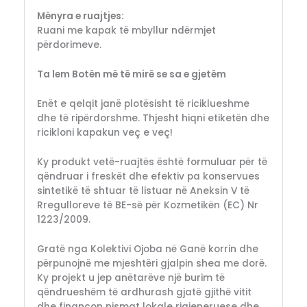
Mënyra e ruajtjes:
Ruani me kapak të mbyllur ndërmjet
përdorimeve.
Ta lem Botën më të mirë se sa e gjetëm
Enët e qelqit janë plotësisht të riciklueshme
dhe të ripërdorshme. Thjesht hiqni etiketën dhe
ricikloni kapakun veç e veç!
Ky produkt vetë-ruajtës është formuluar për të
qëndruar i freskët dhe efektiv pa konservues
sintetikë të shtuar të listuar në Aneksin V të
Rregulloreve të BE-së për Kozmetikën (EC) Nr
1223/2009.
Gratë nga Kolektivi Ojoba në Ganë korrin dhe
përpunojnë me mjeshtëri gjalpin shea me dorë.
Ky projekt u jep anëtarëve një burim të
qëndrueshëm të ardhurash gjatë gjithë vitit
dhe financon nismat lokale rigjeneruese dhe