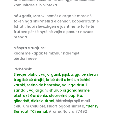
komunitare si biblioteka.
Në Agadir, Marok, pemët e arganit mbrojnë
tokën nga shkretëtira e cënuar. Kooperativat e
fshatit hapin lëvozhgën e jashtme të fortë të
frutave për të hyrë në vajin e pasur rinovues
brenda.
Mënyra e ruajtjes:
Ruani me kapak të mbyllur ndërmjet
përdorimeve.
Përbërësit
Sheqer pluhur, vaj organik jojoba, gjalpë shea i
tregtisë së drejtë, kripë deti e imët, rrëshirë
karobi, rezinoide benzoine, vaj nga druri i
sandali, vaj argani, shurup organik hurme,
ekstrakt Gardenia, oleorezinë paprika,
glicerinë, dioksid titani
, hidroksipropil metil
celulium Celulozë, Fluorflogopit sintetik,
*Benzyl
Benzoat, *Cinemal
, Aromë, Ngjyra 77492