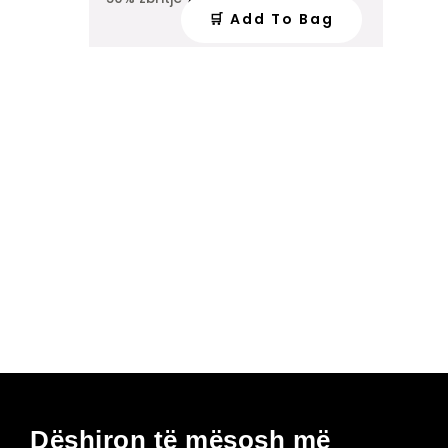
🛒 Add To Bag
Dëshiron të mësosh më