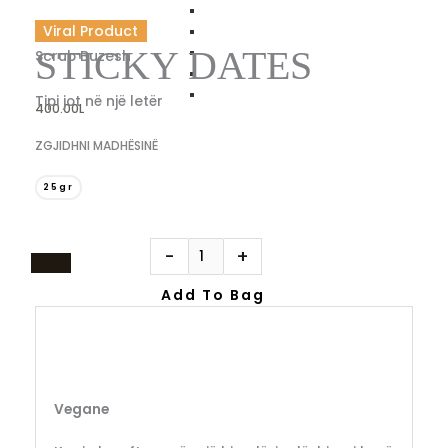
Sticky
Viral Product
Dates
STICKY DATES
Scrub Buzesh
quantity
Tipi jot në një letër
400.00
L
ZGJIDHNI MADHËSINË
25gr
-
+
Add To Bag
Vegane