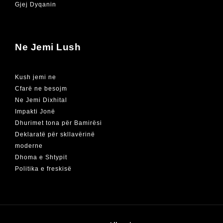
Gjej Dyqanin
Ne Jemi Lush
Kush jemi ne
Cfarë ne besojm
Ne Jemi Dixhital
Impakti Jonë
Dhurimet tona për Bamirësi
Deklaratë për skllavërinë
moderne
Dhoma e Shtypit
Politika e freskisë