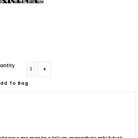
 pasur me minerale
antity
+
dd To Bag