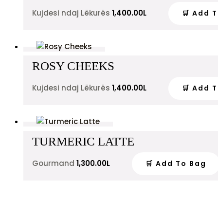
Kujdesi ndaj Lëkurës
1,400.00
L
🛒 Add 
ROSY CHEEKS
Kujdesi ndaj Lëkurës
1,400.00
L
🛒 Add 
TURMERIC LATTE
Gourmand
1,300.00
L
🛒 Add To Bag