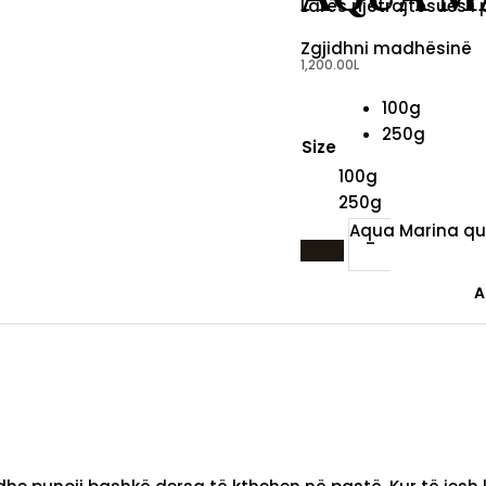
Larës njëtrajtësues i
Zgjidhni madhësinë
1,200.00
L
100g
250g
Size
100g
250g
Aqua Marina qu
-
A