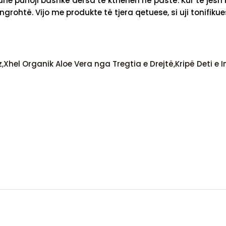
dhe punoji bashkë dersa të kthehen në pastë. Kur të jes
grohtë. Vijo me produkte të tjera qetuese, si uji tonifiku
,
Xhel Organik Aloe Vera nga Tregtia e Drejtë,
Kripë Deti e 