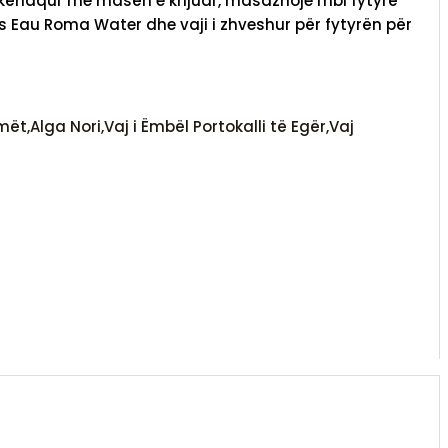
h kënaqur me masën e krijuar, masazhoje mbi fytyrë
es Eau Roma Water dhe vaji i zhveshur për fytyrën për
Imët,
Alga Nori,
Vaj i Ëmbël Portokalli të Egër,
Vaj