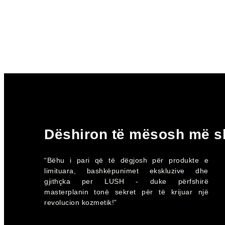
Dëshiron të mësosh më 
“Bëhu i pari që të dëgjosh për produkte e
limituara, bashkëpunimet ekskluzive dhe
gjithçka per LUSH - duke përfshirë
masterplanin tonë sekret për të krijuar një
revolucion kozmetik!”