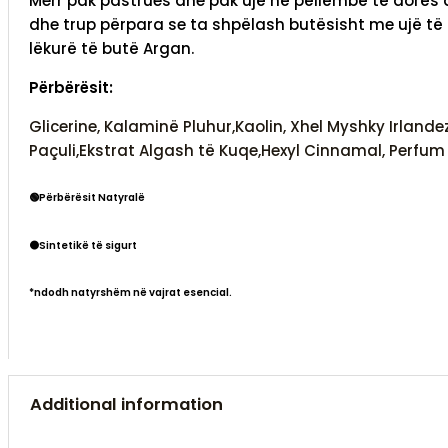
Merr pak pastrues dhe pak ujë në pëllëmbë të dorës 
dhe trup përpara se ta shpëlash butësisht me ujë të n
lëkurë të butë Argan.
Përbërësit:
Glicerine,
Kalaminë Pluhur,
Kaolin,
Xhel Myshky Irlandez
Paçuli,
Ekstrat Algash të Kuqe,
Hexyl Cinnamal,
Perfum
🟢Përbërësit Natyralë
⚫Sintetikë të sigurt
*ndodh natyrshëm në vajrat esencial.
Additional information