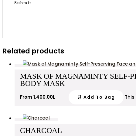
Related products
MASK OF MAGNAMINTY SELF-P
BODY MASK
From
1,400.00
L
This
🛒 Add To Bag
CHARCOAL