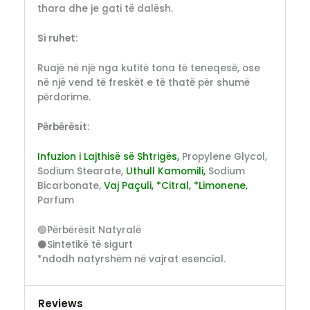
thara dhe je gati të dalësh.
Si ruhet:
Ruajë në një nga kutitë tona të teneqesë, ose
në një vend të freskët e të thatë për shumë
përdorime.
Përbërësit:
Infuzion i Lajthisë së Shtrigës,
Propylene Glycol,
Sodium Stearate,
Uthull Kamomili,
Sodium
Bicarbonate,
Vaj Paçuli, *Citral, *Limonene,
Parfum
🟢Përbërësit Natyralë
⚫Sintetikë të sigurt
*ndodh natyrshëm në vajrat esencial.
Reviews