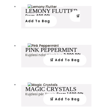
LEMONY FLUTTER
From
400.00
L
🛒
Add To Bag
PINK PEPPERMINT
3,000.00
L
Kujdesi ndaj Këmbëve
🛒 Add To Bag
MAGIC CRYSTALS
From
1,600.00
L
Kujdesi për Trupin
🛒 Add To Bag