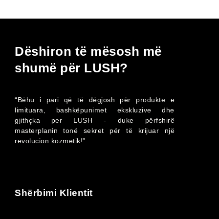
Dëshiron të mësosh më
shumë për LUSH?
“Bëhu i pari që të dëgjosh për produkte e
limituara, bashkëpunimet ekskluzive dhe
gjithçka per LUSH - duke përfshirë
masterplanin tonë sekret për të krijuar një
revolucion kozmetik!”
Shërbimi Klientit