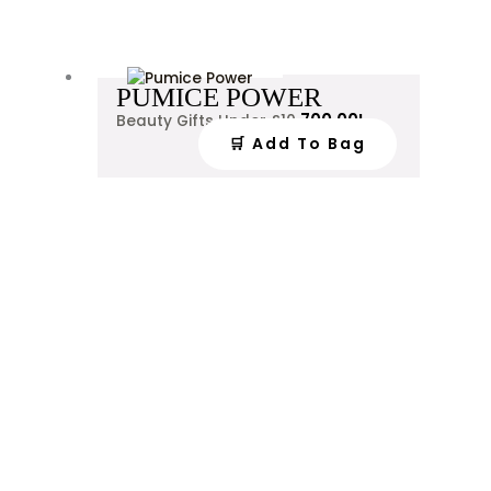
PUMICE POWER
700.00
L
Beauty Gifts Under £10
🛒 Add To Bag