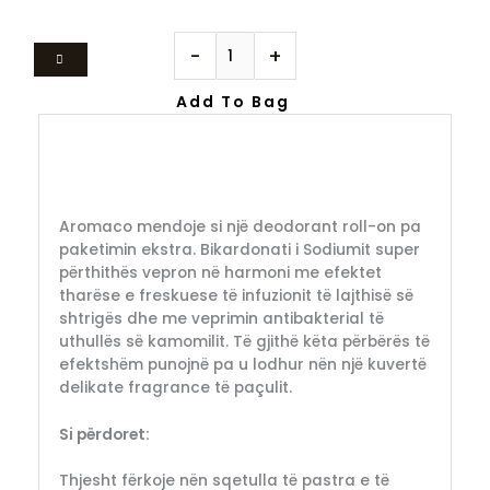
-
+
Add To Bag
Aromaco mendoje si një deodorant roll-on pa
paketimin ekstra. Bikardonati i Sodiumit super
përthithës vepron në harmoni me efektet
tharëse e freskuese të infuzionit të lajthisë së
shtrigës dhe me veprimin antibakterial të
uthullës së kamomilit. Të gjithë këta përbërës të
efektshëm punojnë pa u lodhur nën një kuvertë
delikate fragrance të paçulit.
Si përdoret:
Thjesht fërkoje nën sqetulla të pastra e të