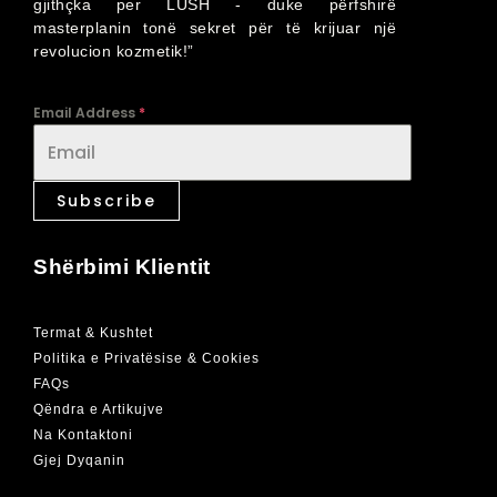
gjithçka per LUSH - duke përfshirë
masterplanin tonë sekret për të krijuar një
revolucion kozmetik!”
Email Address
*
Subscribe
Shërbimi Klientit
Termat & Kushtet
Politika e Privatësise & Cookies
FAQs
Qëndra e Artikujve
Na Kontaktoni
Gjej Dyqanin