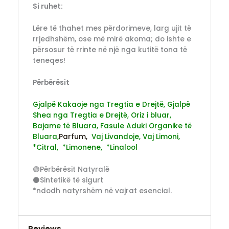
Si ruhet:
Lëre të thahet mes përdorimeve, larg ujit të
rrjedhshëm, ose më mirë akoma; do ishte e
përsosur të rrinte në një nga kutitë tona të
teneqes!
Përbërësit
Gjalpë Kakaoje nga Tregtia e Drejtë,
Gjalpë
Shea nga Tregtia e Drejtë,
Oriz i bluar,
Bajame të Bluara,
Fasule Aduki Organike të
Bluara,
Parfum,
Vaj Livandoje,
Vaj Limoni,
*Citral,
*Limonene,
*Linalool
🟢Përbërësit Natyralë
⚫Sintetikë të sigurt
*ndodh natyrshëm në vajrat esencial.
Reviews