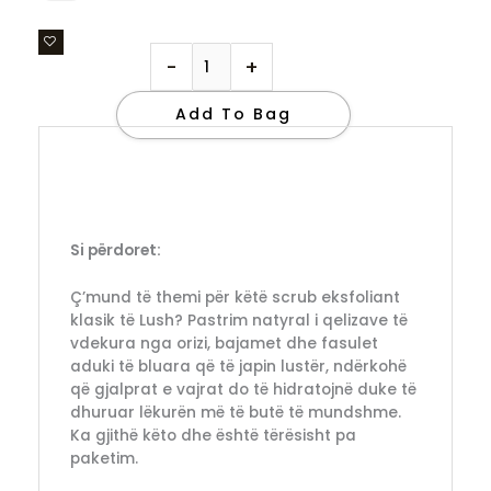
-
+
Add To Bag
Si përdoret:
Ç’mund të themi për këtë scrub eksfoliant
klasik të Lush? Pastrim natyral i qelizave të
vdekura nga orizi, bajamet dhe fasulet
aduki të bluara që të japin lustër, ndërkohë
që gjalprat e vajrat do të hidratojnë duke të
dhuruar lëkurën më të butë të mundshme.
Ka gjithë këto dhe është tërësisht pa
paketim.