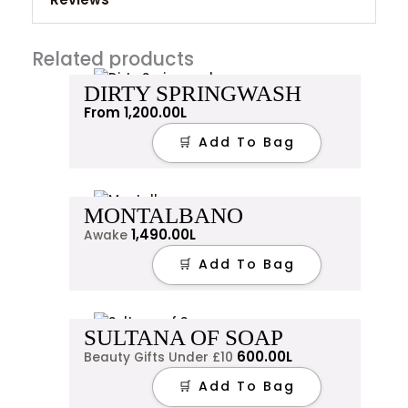
Reviews
Related products
There are no reviews yet.
This
DIRTY SPRINGWASH
product
From
1,200.00
L
has
Be the first to review “Buffy”
multiple
🛒 Add To Bag
variants.
Your email address will not be published.
Required
The
fields are marked
*
options
may
MONTALBANO
Your rating
*
be
1,490.00
L
Awake
chosen
Your review
*
🛒 Add To Bag
on
the
product
page
SULTANA OF SOAP
600.00
L
Beauty Gifts Under £10
🛒 Add To Bag