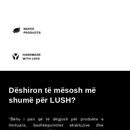
Dëshiron të mësosh më
shumë për LUSH?
“Bëhu i pari që të dëgjosh për produkte e
limituara, bashkëpunimet ekskluzive dhe