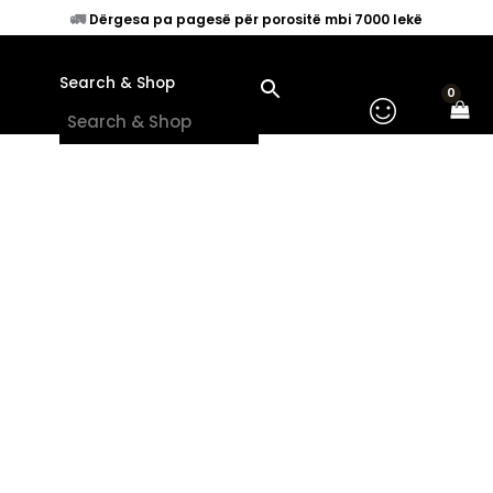
Skip
🚛
Dërgesa pa pagesë për porositë mbi 7000 lekë
to
content
Search & Shop
×