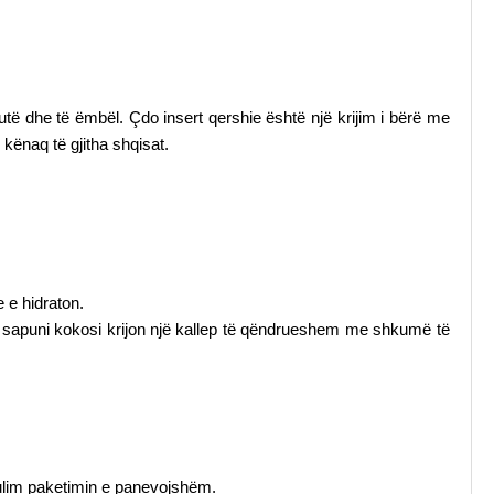
të dhe të ëmbël. Çdo insert qershie është një krijim i bërë me
kënaq të gjitha shqisat.
 e hidraton.
ë sapuni kokosi krijon një kallep të qëndrueshem me shkumë të
ulim paketimin e panevojshëm.