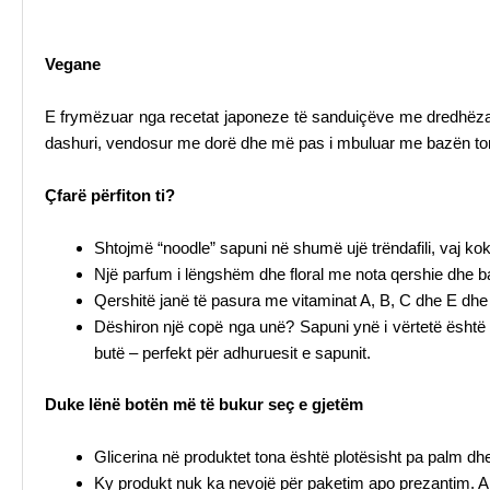
Vegane
E frymëzuar nga recetat japoneze të sanduiçëve me dredhëza (m
dashuri, vendosur me dorë dhe më pas i mbuluar me bazën tonë t
Çfarë përfiton ti?
Shtojmë “noodle” sapuni në shumë ujë trëndafili, vaj kok
Një parfum i lëngshëm dhe floral me nota qershie dhe ba
Qershitë janë të pasura me vitaminat A, B, C dhe E dhe ka
Dëshiron një copë nga unë? Sapuni ynë i vërtetë është
butë – perfekt për adhuruesit e sapunit.
Duke lënë botën më të bukur seç e gjetëm
Glicerina në produktet tona është plotësisht pa palm d
Ky produkt nuk ka nevojë për paketim apo prezantim. Ai 