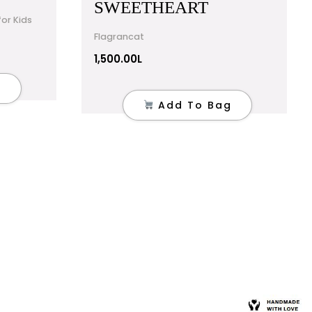
SWEETHEART
or Kids
Flagrancat
1,500.00
L
g
Add To Bag