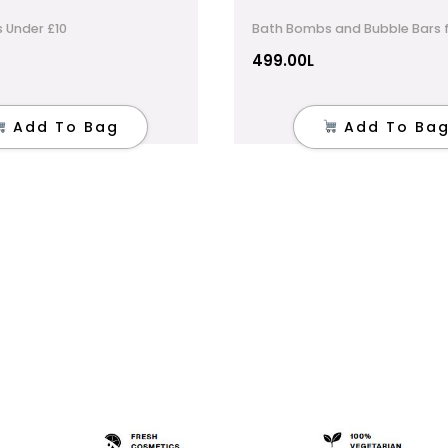
s Under £10
Bath Bombs and Bubble Bars f
499.00
L
Add To Bag
Add To Ba