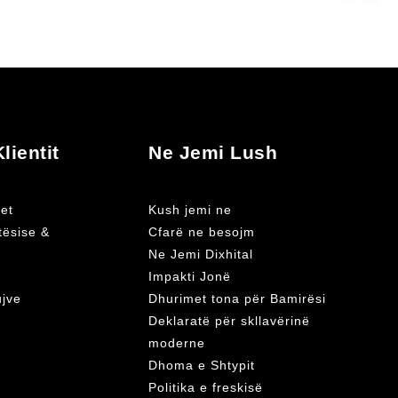
lientit
Ne Jemi Lush
et
Kush jemi ne
atësise &
Cfarë ne besojm
Ne Jemi Dixhital
Impakti Jonë
ujve
Dhurimet tona për Bamirësi
Deklaratë për skllavërinë
moderne
Dhoma e Shtypit
Politika e freskisë