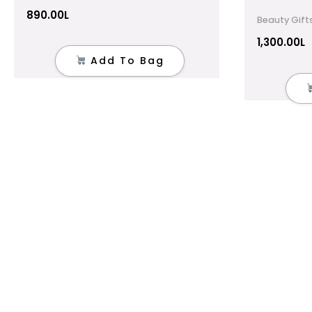
890.00
L
Beauty Gift
1,300.00
L
Add To Bag