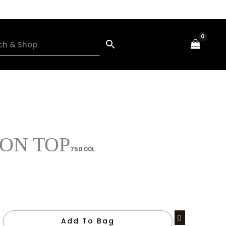
ON TOP
750.00
L
Add To Bag