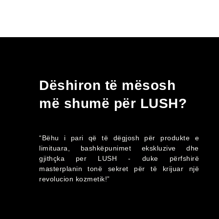
Dëshiron të mësosh
më shumë për LUSH?
“Bëhu i pari që të dëgjosh për produkte e
limituara, bashkëpunimet ekskluzive dhe
gjithçka per LUSH - duke përfshirë
masterplanin tonë sekret për të krijuar një
revolucion kozmetik!”