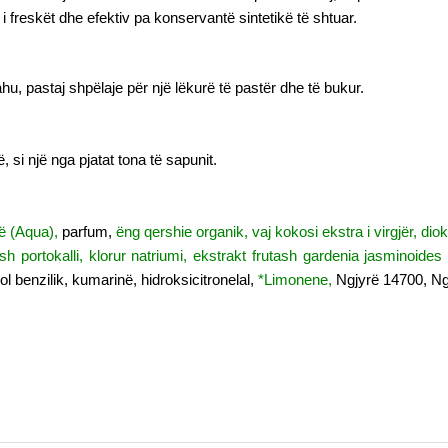
i freskët dhe efektiv pa konservantë sintetikë të shtuar.
, pastaj shpëlaje për një lëkurë të pastër dhe të bukur.
, si një nga pjatat tona të sapunit.
jë (Aqua),
parfum,
ëng qershie organik, vaj kokosi ekstra i virgjër, diok
h portokalli, klorur natriumi, ekstrakt frutash gardenia jasminoides 
ol benzilik, kumarinë, hidroksicitronelal,
*Limonene,
Ngjyrë 14700, Ng