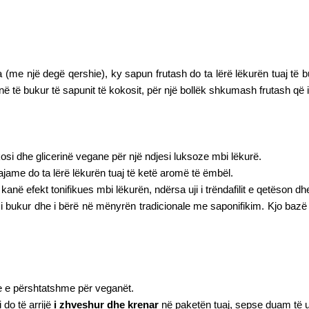
e një degë qershie), ky sapun frutash do ta lërë lëkurën tuaj të bu
ë bukur të sapunit të kokosit, për një bollëk shkumash frutash që i 
osi dhe glicerinë vegane për një ndjesi luksoze mbi lëkurë.
jame do ta lërë lëkurën tuaj të ketë aromë të ëmbël.
në efekt tonifikues mbi lëkurën, ndërsa uji i trëndafilit e qetëson dhe
 i bukur dhe i bërë në mënyrën tradicionale me saponifikim. Kjo baz
he e përshtatshme për veganët.
do të arrijë
i zhveshur dhe krenar
në paketën tuaj, sepse duam të 