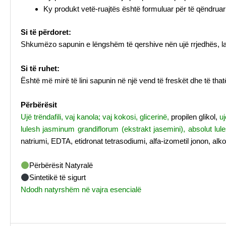
Ky produkt vetë-ruajtës është formuluar për të qëndruar 
Si të përdoret:
Shkumëzo sapunin e lëngshëm të qershive nën ujë rrjedhës, lahu
Si të ruhet:
Është më mirë të lini sapunin në një vend të freskët dhe të thatë
Përbërësit
Ujë trëndafili, vaj kanola; vaj kokosi, glicerinë,
propilen glikol,
u
lulesh jasminum grandiflorum (ekstrakt jasemini), absolut lules
natriumi, EDTA, etidronat tetrasodiumi, alfa-izometil jonon, alko
Përbërësit Natyralë
Sintetikë të sigurt
Ndodh natyrshëm në vajra esencialë