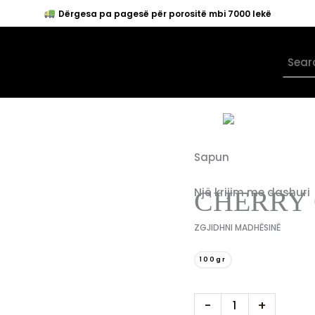
Dërgesa pa pagesë për porositë mbi 7000 lekë
Sapun
Një krijim me dashuri
Cherry
CHERRY 
On
Top
ZGJIDHNI MADHËSINË
quantity
100gr
-
+