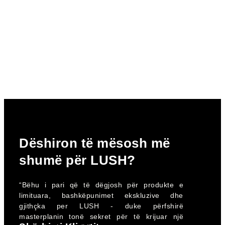
Dëshiron të mësosh më
shumë për LUSH?
“Bëhu i pari që të dëgjosh për produkte e
limituara, bashkëpunimet ekskluzive dhe
gjithçka per LUSH - duke përfshirë
masterplanin tonë sekret për të krijuar një