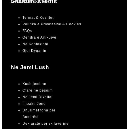
Shërbimi Klientit
revolucion kozmetik!”
Termat & Kushtet
Politika e Privatësise & Cookies
FAQs
Qëndra e Artikujve
Na Kontaktoni
Gjej Dyqanin
Ne Jemi Lush
Kush jemi ne
Cfarë ne besojm
Ne Jemi Dixhital
Impakti Jonë
Dhurimet tona për
Bamirësi
Deklaratë për skllavërinë