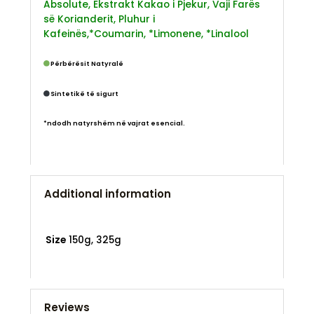
Absolute,
Ekstrakt Kakao i Pjekur,
Vaji Farës
së Korianderit,
Pluhur i
Kafeinës,
*Coumarin,
*Limonene,
*Linalool
Përbërësit Natyralë
Sintetikë të sigurt
*ndodh natyrshëm në vajrat esencial.
Additional information
Size
150g, 325g
Reviews