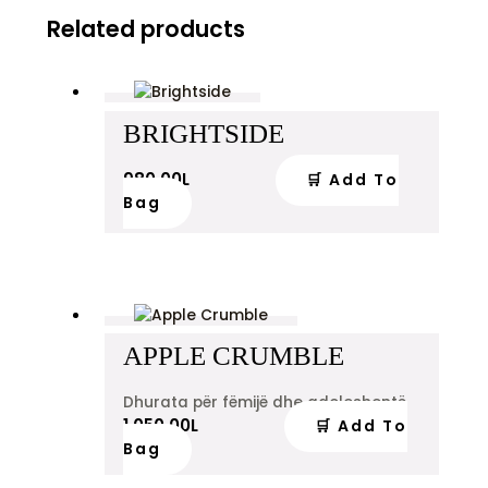
Related products
BRIGHTSIDE
980.00
L
🛒 Add To
Bag
APPLE CRUMBLE
Dhurata për fëmijë dhe adoleshentë
1,050.00
L
🛒 Add To
Bag