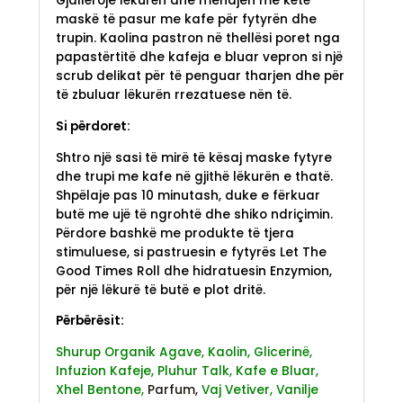
Gjallëroje lëkurën dhe mendjen me këtë
maskë të pasur me kafe për fytyrën dhe
trupin. Kaolina pastron në thellësi poret nga
papastërtitë dhe kafeja e bluar vepron si një
scrub delikat për të penguar tharjen dhe për
të zbuluar lëkurën rrezatuese nën të.
Si përdoret:
Shtro një sasi të mirë të kësaj maske fytyre
dhe trupi me kafe në gjithë lëkurën e thatë.
Shpëlaje pas 10 minutash, duke e fërkuar
butë me ujë të ngrohtë dhe shiko ndriçimin.
Përdore bashkë me produkte të tjera
stimuluese, si pastruesin e fytyrës Let The
Good Times Roll dhe hidratuesin Enzymion,
për një lëkurë të butë e plot dritë.
Përbërësit:
Shurup Organik Agave,
Kaolin,
Glicerinë,
Infuzion Kafeje,
Pluhur Talk,
Kafe e Bluar,
Xhel Bentone,
Parfum,
Vaj Vetiver,
Vanilje