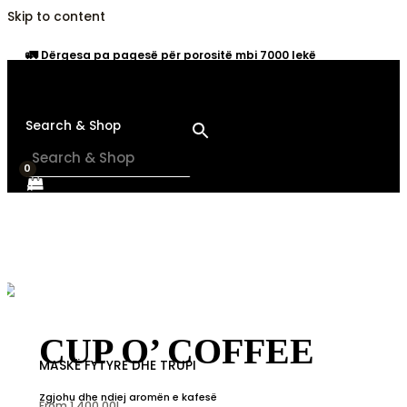
Skip to content
🚛
Dërgesa pa pagesë për porositë mbi 7000 lekë
Search & Shop
×
CUP O’ COFFEE
MASKË FYTYRE DHE TRUPI
Zgjohu dhe ndiej aromën e kafesë
From
1,400.00
L