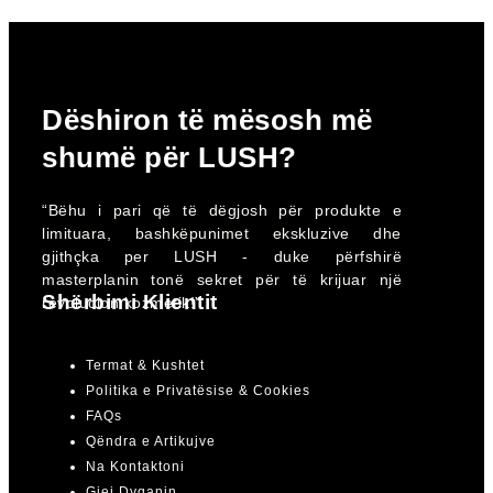
Dëshiron të mësosh më
shumë për LUSH?
“Bëhu i pari që të dëgjosh për produkte e
limituara, bashkëpunimet ekskluzive dhe
gjithçka per LUSH - duke përfshirë
masterplanin tonë sekret për të krijuar një
Shërbimi Klientit
revolucion kozmetik!”
Termat & Kushtet
Politika e Privatësise & Cookies
FAQs
Qëndra e Artikujve
Na Kontaktoni
Gjej Dyqanin