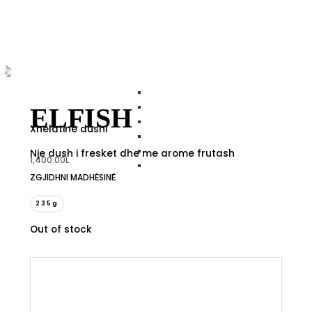
ELFISH
Xhelatine dushi
Nje dush i fresket dhe me arome frutash
1,400.00
L
ZGJIDHNI MADHËSINË
235g
Out of stock