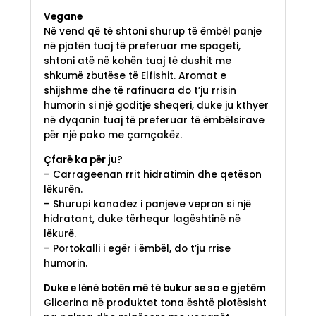
Vegane
Në vend që të shtoni shurup të ëmbël panje
në pjatën tuaj të preferuar me spageti,
shtoni atë në kohën tuaj të dushit me
shkumë zbutëse të Elfishit. Aromat e
shijshme dhe të rafinuara do t’ju rrisin
humorin si një goditje sheqeri, duke ju kthyer
në dyqanin tuaj të preferuar të ëmbëlsirave
për një pako me çamçakëz.
Çfarë ka për ju?
– Carrageenan rrit hidratimin dhe qetëson
lëkurën.
– Shurupi kanadez i panjeve vepron si një
hidratant, duke tërhequr lagështinë në
lëkurë.
– Portokalli i egër i ëmbël, do t’ju rrise
humorin.
Duke e lënë botën më të bukur se sa e gjetëm
Glicerina në produktet tona është plotësisht