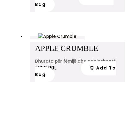
Bag
APPLE CRUMBLE
Dhurata për fëmijë dhe adoleshentë
1,050.00
L
🛒 Add To
Bag