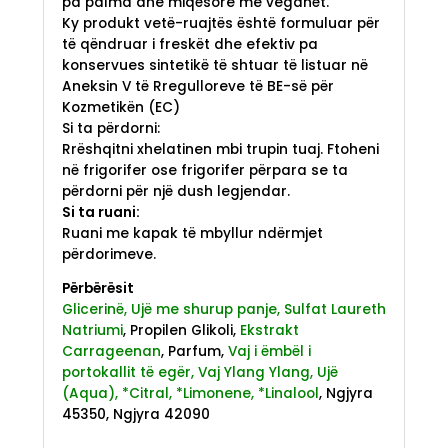
pa palma dhe miqësore me veganët.
Ky produkt vetë-ruajtës është formuluar për
të qëndruar i freskët dhe efektiv pa
konservues sintetikë të shtuar të listuar në
Aneksin V të Rregulloreve të BE-së për
Kozmetikën (EC)
Si ta përdorni:
Rrëshqitni xhelatinen mbi trupin tuaj. Ftoheni
në frigorifer ose frigorifer përpara se ta
përdorni për një dush legjendar.
Si ta ruani:
Ruani me kapak të mbyllur ndërmjet
përdorimeve.
Përbërësit
Glicerinë, Ujë me shurup panje, Sulfat Laureth
Natriumi
, Propilen Glikoli,
Ekstrakt
Carrageenan
, Parfum,
Vaj i ëmbël i
portokallit të egër, Vaj Ylang Ylang, Ujë
(Aqua), *Citral, *Limonene, *Linalool
, Ngjyra
45350, Ngjyra 42090