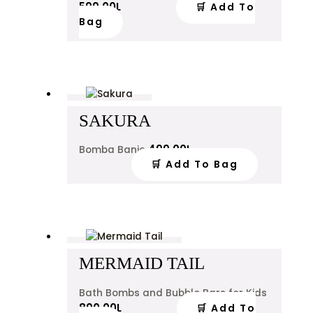
599.00
L
🛒 Add To
Bag
SAKURA
499.00
L
Bomba Banje
🛒 Add To Bag
MERMAID TAIL
Bath Bombs and Bubble Bars for Kids
890.00
L
🛒 Add To