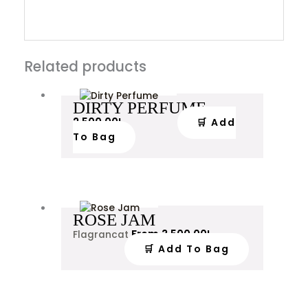
Related products
DIRTY PERFUME
2,500.00
L
🛒 Add
To Bag
ROSE JAM
From
3,500.00
L
Flagrancat
🛒 Add To Bag