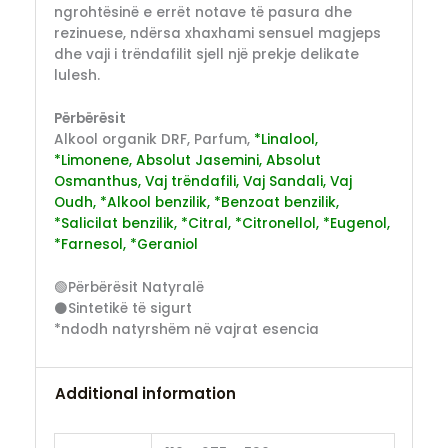
ngrohtësinë e errët notave të pasura dhe
rezinuese, ndërsa xhaxhami sensuel magjeps
dhe vaji i trëndafilit sjell një prekje delikate
lulesh.
Përbërësit
Alkool organik DRF, Parfum,
*Linalool,
*Limonene, Absolut Jasemini, Absolut
Osmanthus, Vaj trëndafili, Vaj Sandali, Vaj
Oudh, *Alkool benzilik, *Benzoat benzilik,
*Salicilat benzilik, *Citral, *Citronellol, *Eugenol,
*Farnesol, *Geraniol
🟢Përbërësit Natyralë
⚫Sintetikë të sigurt
*ndodh natyrshëm në vajrat esencia
Additional information