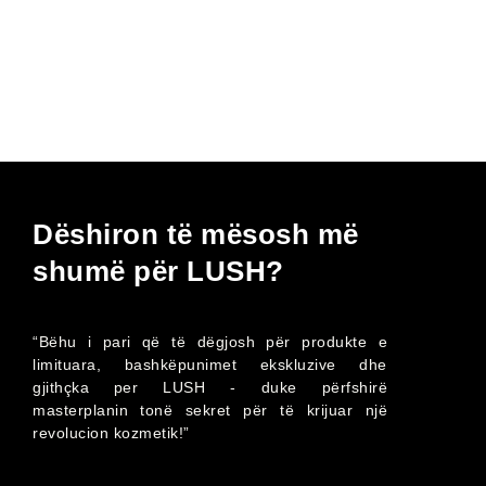
Dëshiron të mësosh më
shumë për LUSH?
“Bëhu i pari që të dëgjosh për produkte e
limituara, bashkëpunimet ekskluzive dhe
gjithçka per LUSH - duke përfshirë
masterplanin tonë sekret për të krijuar një
revolucion kozmetik!”