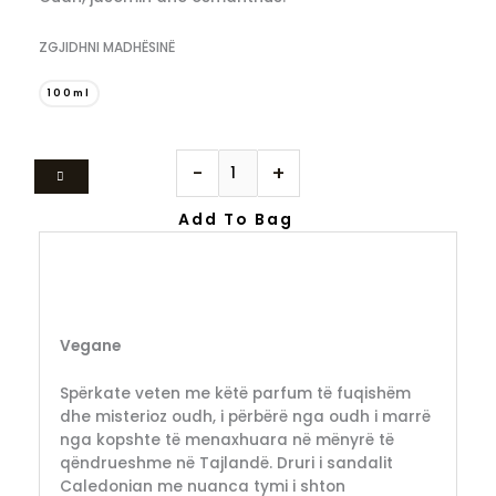
ZGJIDHNI MADHËSINË
100ml
-
+
Add To Bag
Vegane
Spërkate veten me këtë parfum të fuqishëm
dhe misterioz oudh, i përbërë nga oudh i marrë
nga kopshte të menaxhuara në mënyrë të
qëndrueshme në Tajlandë. Druri i sandalit
Caledonian me nuanca tymi i shton