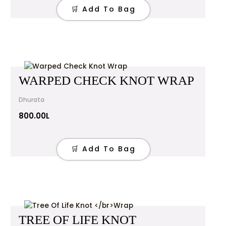
Your review
*
🛒 Add To Bag
Name
*
WARPED CHECK KNOT WRAP
Dhurata
Email
*
800.00
L
Save my name, email, and website in this browser
🛒 Add To Bag
for the next time I comment.
TREE OF LIFE KNOT