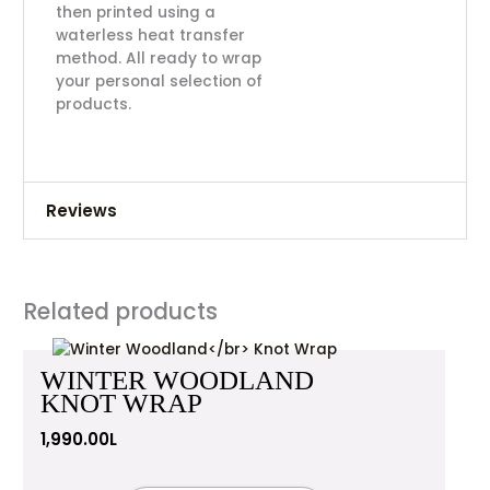
then printed using a
waterless heat transfer
method. All ready to wrap
your personal selection of
products.
Reviews
There are no reviews yet.
Related products
Be the first to review “Gone Fishing Knot
Wrap”
WINTER WOODLAND
Your email address will not be published.
Required
KNOT WRAP
fields are marked
*
1,990.00
L
Your rating
*