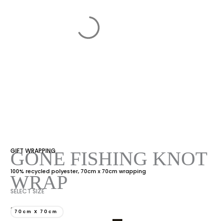
GIFT WRAPPING
Gone
GONE FISHING KNOT
Fishing
100% recycled polyester, 70cm x 70cm wrapping
Knot
WRAP
Wrap
SELECT SIZE
quantity
800.00
L
70cm X 70cm