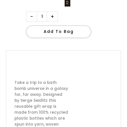
-
+
Add To Bag
Take a trip to a bath
bomb universe in a galaxy
far, far away. Designed
by Serge Seidlitz this
reusable gift wrap is
made from 100% recycled
plastic bottles which are
spun into yarn, woven