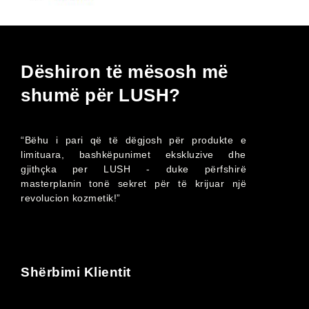
Dëshiron të mësosh më
shumë për LUSH?
“Bëhu i pari që të dëgjosh për produkte e
limituara, bashkëpunimet ekskluzive dhe
gjithçka per LUSH - duke përfshirë
masterplanin tonë sekret për të krijuar një
revolucion kozmetik!”
Shërbimi Klientit