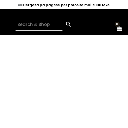
Skip
🚛
Dërgesa pa pagesë për porositë mbi 7000 lekë
to
content