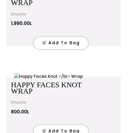
WRAP
Dhurata
1,990.00
L
🛒 Add To Bag
HAPPY FACES KNOT
WRAP
Dhurata
800.00
L
🛒 Add To Bag