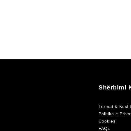
page
Shërbimi K
Termat & Kusht
Politika e Priv
Cookies
FAQs