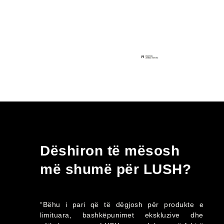
Dëshiron të mësosh
më shumë për LUSH?
“Bëhu i pari që të dëgjosh për produkte e
limituara, bashkëpunimet ekskluzive dhe