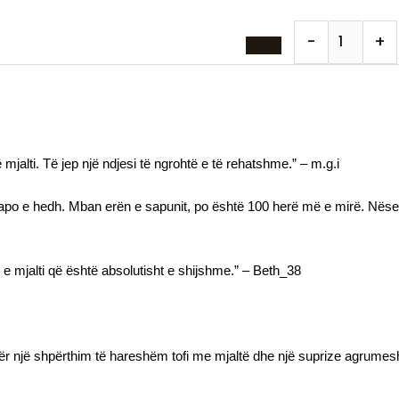
-
+
mjalti. Të jep një ndjesi të ngrohtë e të rehatshme.” – m.g.i
po e hedh. Mban erën e sapunit, po është 100 herë më e mirë. Nëse 
 mjalti që është absolutisht e shijshme.” – Beth_38
për një shpërthim të hareshëm tofi me mjaltë dhe një suprize agrumes