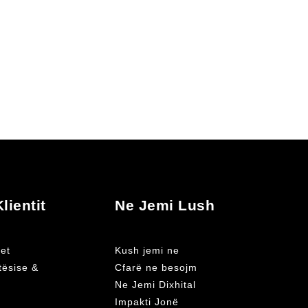
lientit
Ne Jemi Lush
et
Kush jemi ne
atësise &
Cfarë ne besojm
Ne Jemi Dixhital
Impakti Jonë