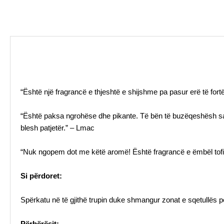
“Është një fragrancë e thjeshtë e shijshme pa pasur erë të fortë 
“Është paksa ngrohëse dhe pikante. Të bën të buzëqeshësh sa
blesh patjetër.” – Lmac
“Nuk ngopem dot me këtë aromë! Është fragrancë e ëmbël tofi e
Si përdoret:
Spërkatu në të gjithë trupin duke shmangur zonat e sqetullës 
Përbërësit: