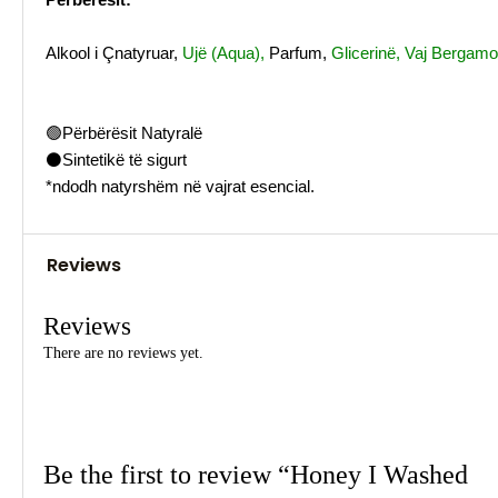
Alkool i Çnatyruar,
Ujë (Aqua),
Parfum,
Glicerinë, Vaj Bergamot,
🟢Përbërësit Natyralë
⚫Sintetikë të sigurt
*ndodh natyrshëm në vajrat esencial.
Reviews
Reviews
There are no reviews yet.
Be the first to review “Honey I Washed