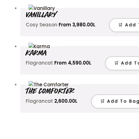
VANILLARY
Cosy Season
From
3,980.00
L
🛒 Add
KARMA
Flagrancat
From
4,590.00
L
🛒 Add T
THE COMFORTER
Flagrancat
2,600.00
L
🛒 Add To Ba