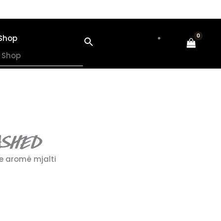
Shop
ASHED
e aromë mjalti