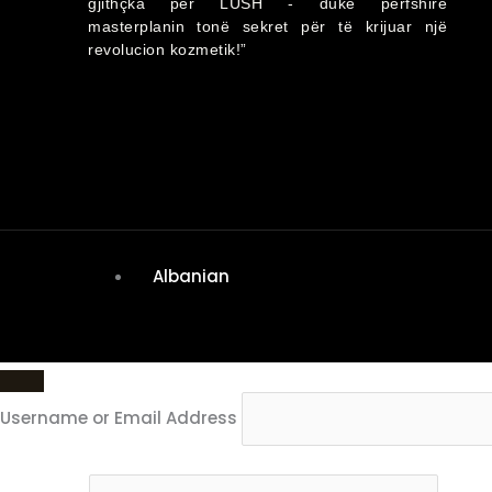
gjithçka per LUSH - duke përfshirë
masterplanin tonë sekret për të krijuar një
revolucion kozmetik!”
Albanian
Username or Email Address