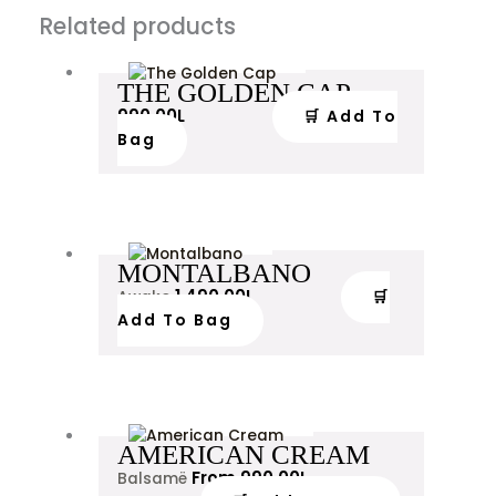
Related products
THE GOLDEN CAP
990.00
L
🛒 Add To
Bag
MONTALBANO
1,490.00
L
🛒
Awake
Add To Bag
AMERICAN CREAM
From
990.00
L
Balsamë