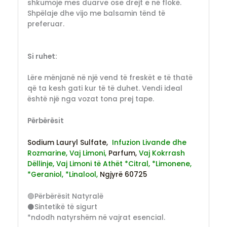
shkumoje mes duarve ose drejt e në flokë.
Shpëlaje dhe vijo me balsamin tënd të
preferuar.
Si ruhet:
Lëre mënjanë në një vend të freskët e të thatë
që ta kesh gati kur të të duhet. Vendi ideal
është një nga vozat tona prej tape.
Përbërësit
Sodium Lauryl Sulfate,
Infuzion Livande dhe
Rozmarine,
Vaj Limoni,
Parfum,
Vaj Kokrrash
Dëllinje,
Vaj Limoni të Athët
*Citral,
*Limonene,
*Geraniol,
*Linalool,
Ngjyrë 60725
🟢Përbërësit Natyralë
⚫Sintetikë të sigurt
*ndodh natyrshëm në vajrat esencial.