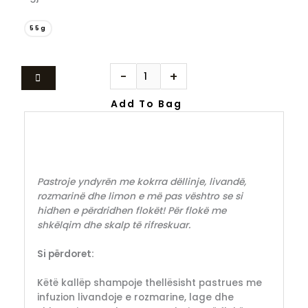
55g
-
+
Add To Bag
Pastroje yndyrën me kokrra dëllinje, livandë,
rozmarinë dhe limon e më pas vështro se si
hidhen e përdridhen flokët! Për flokë me
shkëlqim dhe skalp të rifreskuar.
Si përdoret:
Këtë kallëp shampoje thellësisht pastrues me
infuzion livandoje e rozmarine, lage dhe