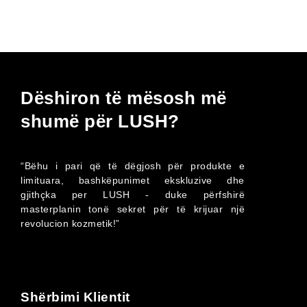
Dëshiron të mësosh më
shumë për LUSH?
“Bëhu i pari që të dëgjosh për produkte e
limituara, bashkëpunimet ekskluzive dhe
gjithçka per LUSH - duke përfshirë
masterplanin tonë sekret për të krijuar një
revolucion kozmetik!”
Shërbimi Klientit