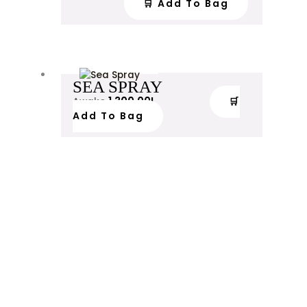
🛒 Add To Bag
SEA SPRAY
1,300.00
L
🛒
Awake
Add To Bag