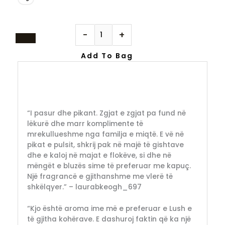
-
+
Add To Bag
“I pasur dhe pikant. Zgjat e zgjat pa fund në
lëkurë dhe marr komplimente të
mrekullueshme nga familja e miqtë. E vë në
pikat e pulsit, shkrij pak në majë të gishtave
dhe e kaloj në majat e flokëve, si dhe në
mëngët e bluzës sime të preferuar me kapuç.
Një fragrancë e gjithanshme me vlerë të
shkëlqyer.” – laurabkeogh_697
“Kjo është aroma ime më e preferuar e Lush e
të gjitha kohërave. E dashuroj faktin që ka një