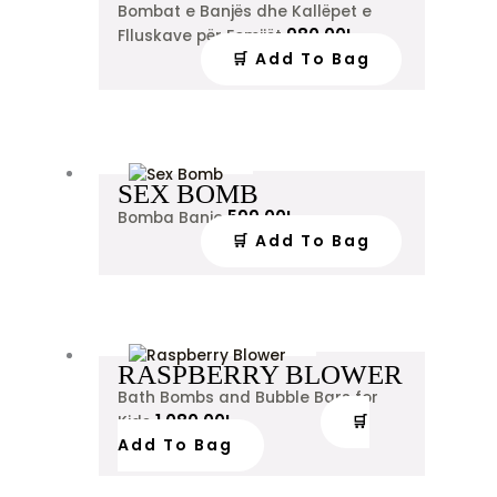
Bombat e Banjës dhe Kallëpet e
980.00
L
Flluskave për Femijët
🛒 Add To Bag
SEX BOMB
599.00
L
Bomba Banje
🛒 Add To Bag
RASPBERRY BLOWER
Bath Bombs and Bubble Bars for
1,080.00
L
🛒
Kids
Add To Bag