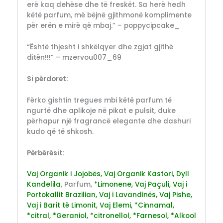
erë kaq dehëse dhe të freskët. Sa herë hedh
këtë parfum, më bëjnë gjithmonë komplimente
për erën e mirë që mbaj.” – poppycipcake_
“Është thjesht i shkëlqyer dhe zgjat gjithë
ditën!!!” – mzervou007_69
Si përdoret:
Fërko gishtin tregues mbi këtë parfum të
ngurtë dhe aplikoje në pikat e pulsit, duke
përhapur një fragrancë elegante dhe dashuri
kudo që të shkosh.
Përbërësit:
Vaj Organik i Jojobës, Vaj Organik Kastori, Dyll
Kandelila
, Parfum,
*Limonene, Vaj Paçuli, Vaj i
Portokallit Brazilian, Vaj i Lavandinës, Vaj Pishe,
Vaj i Barit të Limonit, Vaj Elemi, *Cinnamal,
*citral, *Geraniol, *citronellol, *Farnesol, *Alkool