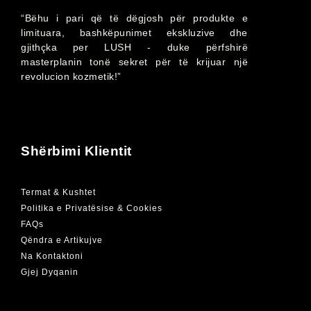
“Bëhu i pari që të dëgjosh për produkte e
limituara, bashkëpunimet ekskluzive dhe
gjithçka per LUSH - duke përfshirë
masterplanin tonë sekret për të krijuar një
revolucion kozmetik!”
Shërbimi Klientit
Termat & Kushtet
Politika e Privatësise & Cookies
FAQs
Qëndra e Artikujve
Na Kontaktoni
Gjej Dyqanin