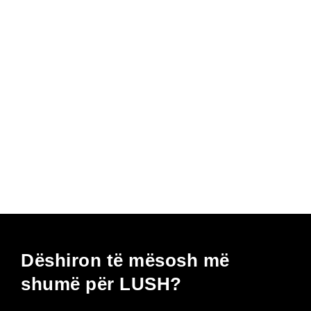
Dëshiron të mësosh më
shumë për LUSH?