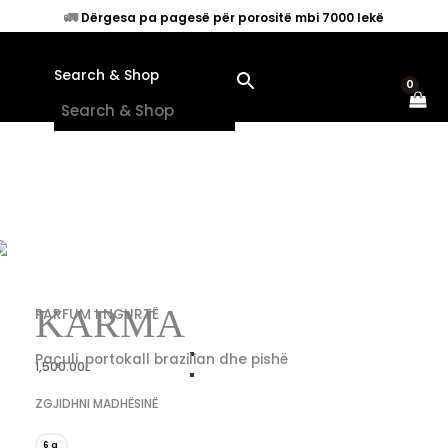
Skip
🚛
Dërgesa pa pagesë për porositë mbi 7000 lekë
to
content
Search & Shop
×
Karma
KARMA
PARFUM I NGURTË
quantity
Paçuli, portokall brazilian dhe pishë
1,500.00
L
ZGJIDHNI MADHËSINË
6g