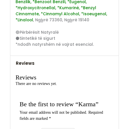
Benzilik, *Benzoat Benzili, *Eugenol,
*Hydroxycitronellal, *Kumarinë, *Benzyl
Cinnamate, *Cinnamyl Alcohol, *Isoeugenol,
*Linalool
, Ngjyrë 73360, Ngjyrë 19140
🟢Përbërësit Natyralë
⚫Sintetikë të sigurt
*ndodh natyrshëm në vajrat esencial.
Reviews
Reviews
There are no reviews yet.
Be the first to review “Karma”
Your email address will not be published.
Required
fields are marked
*