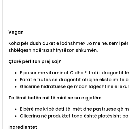
Vegan
Koha për dush duket e lodhshme? Jo me ne. Kemi përzi
shkëlqesh ndërsa shfrytëzon shkumën.
Çfarë përfiton prej saj?
E pasur me vitaminat C dhe E, fruti i dragontit 
Farat e frutës së dragontit ofrojnë eksfolim të b
Glicerinë hidratuese që mban lagështinë e lëkur
Ta lëmë botën më të mirë se sa e gjetëm
E bërë me kripë deti të imët dhe pastruese që m
Glicerina në produktet tona është plotësisht p
Ingredientet