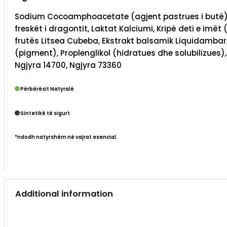
Sodium Cocoamphoacetate (agjent pastrues i butë), So
freskët i dragontit, Laktat Kalciumi, Kripë deti e imë
frutës Litsea Cubeba, Ekstrakt balsamik Liquidambar, A
(pigment), Proplenglikol (hidratues dhe solubilizues), O
Ngjyra 14700, Ngjyra 73360
Përbërësit Natyralë
Sintetikë të sigurt
*ndodh natyrshëm në vajrat esencial.
Additional information