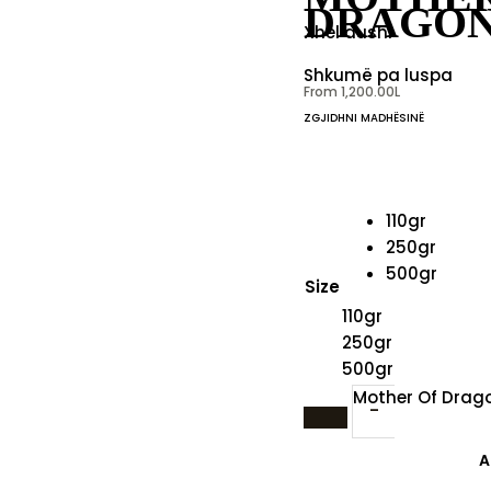
DRAGO
Xhel dushi
Shkumë pa luspa
From
1,200.00
L
ZGJIDHNI MADHËSINË
110gr
250gr
500gr
Size
110gr
250gr
500gr
Mother Of Drag
-
A