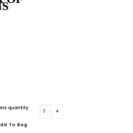
NS
ons quantity
+
dd To Bag