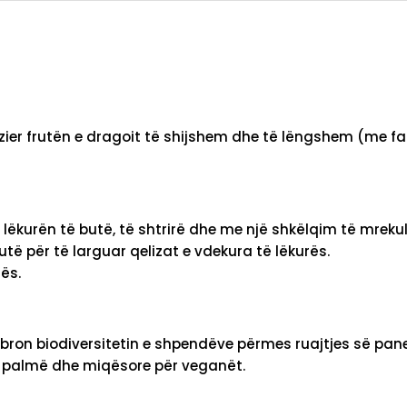
er frutën e dragoit të shijshem dhe të lëngshem (me farat
lë lëkurën të butë, të shtrirë dhe me një shkëlqim të mrek
utë për të larguar qelizat e vdekura të lëkurës.
ës.
bron biodiversitetin e shpendëve përmes ruajtjes së panel
a palmë dhe miqësore për veganët.