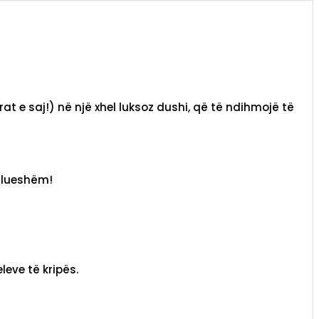
 e saj!) në një xhel luksoz dushi, që të ndihmojë të
ullueshëm!
eve të kripës.