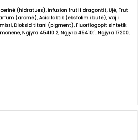
 (hidratues), Infuzion fruti i dragontit, Ujë, Frut i
rfum (aromë), Acid laktik (eksfolim i butë), Vaj i
sri, Dioksid titani (pigment), Fluorflogopit sintetik
 Limonene, Ngjyra 45410:2, Ngjyra 45410:1, Ngjyra 17200,