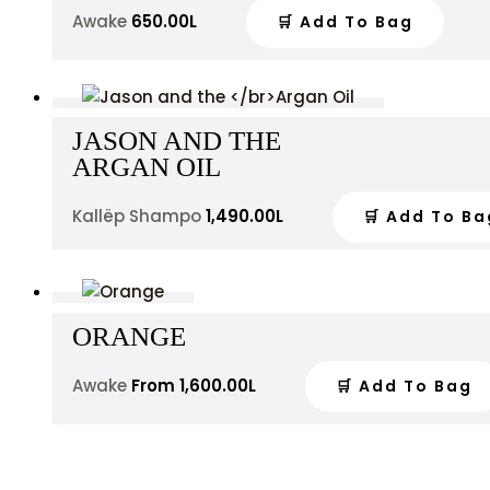
Awake
650.00
L
🛒 Add To Bag
JASON AND THE
ARGAN OIL
Kallëp Shampo
1,490.00
L
🛒 Add To Ba
ORANGE
Awake
From
1,600.00
L
🛒 Add To Bag