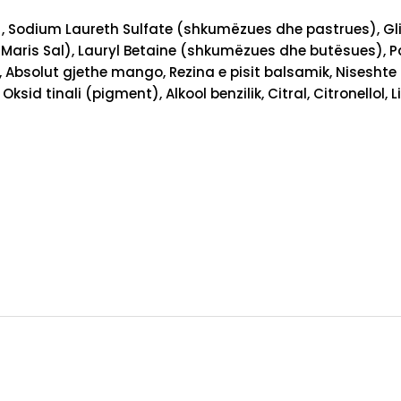
dium Laureth Sulfate (shkumëzues dhe pastrues), Glicerinë
t (Maris Sal), Lauryl Betaine (shkumëzues dhe butësues), Pa
bsolut gjethe mango, Rezina e pisit balsamik, Niseshte mi
ksid tinali (pigment), Alkool benzilik, Citral, Citronellol,