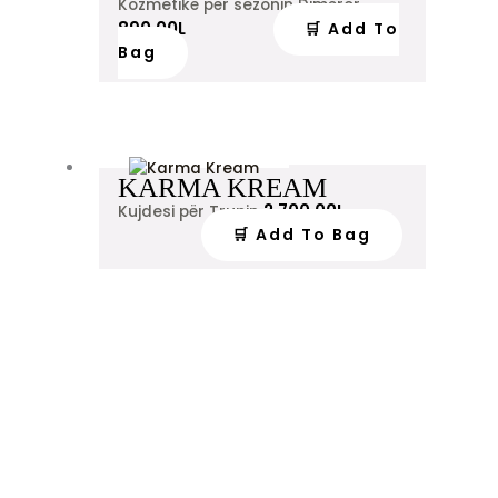
Kozmetikë për sezonin Dimëror
890.00
L
🛒 Add To
Bag
KARMA KREAM
2,700.00
L
Kujdesi për Trupin
🛒 Add To Bag