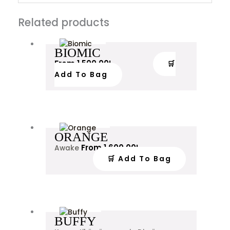
Related products
BIOMIC
From
1,500.00
L
🛒
Add To Bag
ORANGE
From
1,600.00
L
Awake
🛒 Add To Bag
BUFFY