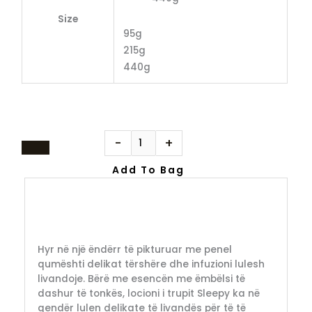
Size
95g
215g
440g
-
+
Add To Bag
Hyr në një ëndërr të pikturuar me penel
qumështi delikat tërshëre dhe infuzioni lulesh
livandoje. Bërë me esencën me ëmbëlsi të
dashur të tonkës, locioni i trupit Sleepy ka në
qendër lulen delikate të livandës për të të