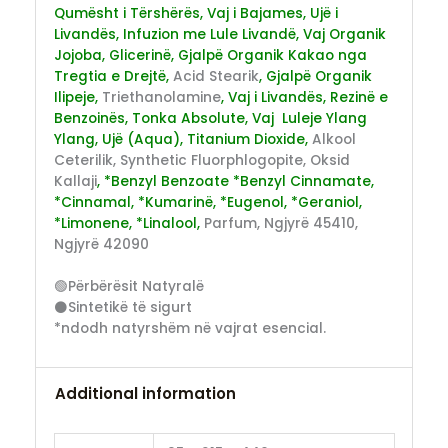
Qumësht i Tërshërës, Vaj i Bajames, Ujë i
Livandës, Infuzion me Lule Livandë, Vaj Organik
Jojoba, Glicerinë, Gjalpë Organik Kakao nga
Tregtia e Drejtë,
Acid Stearik
, Gjalpë Organik
Ilipeje,
Triethanolamine
, Vaj i Livandës, Rezinë e
Benzoinës, Tonka Absolute, Vaj Luleje Ylang
Ylang, Ujë (Aqua), Titanium Dioxide,
Alkool
Ceterilik, Synthetic Fluorphlogopite, Oksid
Kallaji
, *Benzyl Benzoate *Benzyl Cinnamate,
*Cinnamal, *Kumarinë, *Eugenol, *Geraniol,
*Limonene, *Linalool,
Parfum, Ngjyrë 45410,
Ngjyrë 42090
🟢Përbërësit Natyralë
⚫Sintetikë të sigurt
*ndodh natyrshëm në vajrat esencial.
Additional information