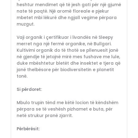
heshtur mendimet që të jesh gati për një gjumë
nate të paqtë. Një aromë floreale e pjekur
mbetet mbi lëkurë dhe ngjall vegime përpara
muzgut.
Vaji organik i çertifikuar i livandës në Sleepy
merret nga një fermë organike, në Bullgari.
Kultivimi organik do të thotë se pllenuesit janë
në gjendje të jetojnë mirë mes fushave me lule,
duke mbështetur bletët dhe insektet e tjera që
janë thelbësore për biodiversitetin e planetit
tonë.
Si përdoret:
Mbulo trupin tënd me këtë locion të këndshëm
përpara se të veshësh pizhamet e buta, për
netë strukur pranë zjarrit.
Përbërësit: