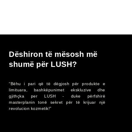
Dëshiron të mësosh më
shumë për LUSH?
“Bëhu i pari që të dëgjosh për produkte e
limituara, bashkëpunimet ekskluzive dhe
gjithçka per LUSH - duke përfshirë
masterplanin tonë sekret për të krijuar një
revolucion kozmetik!”