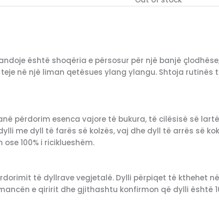
vandoje është shoqëria e përsosur për një banjë çlodhëse
 teje në një liman qetësues ylang ylangu. Shtoja rutinës
anë përdorim esenca vajore të bukura, të cilësisë së lartë 
li me dyll të farës së kolzës, vaj dhe dyll të arrës së ko
m ose 100% i riciklueshëm.
dorimit të dyllrave vegjetalë. Dylli përpiqet të kthehet në 
mancën e qiririt dhe gjithashtu konfirmon që dylli është 1