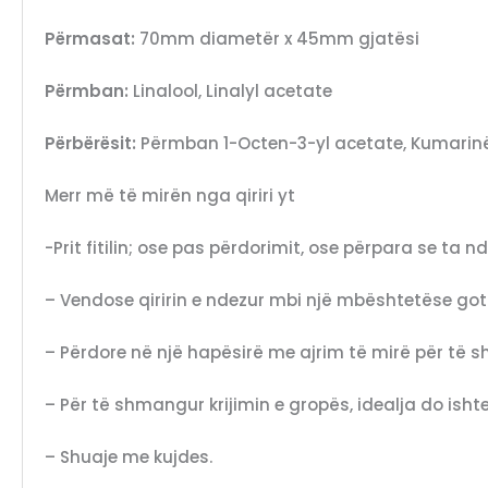
Përmasat:
70mm diametër x 45mm gjatësi
Përmban:
Linalool, Linalyl acetate
Përbërësit:
Përmban 1-Octen-3-yl acetate, Kumarinë, 
Merr më të mirën nga qiriri yt
-Prit fitilin; ose pas përdorimit, ose përpara se ta n
– Vendose qiririn e ndezur mbi një mbështetëse gota
– Përdore në një hapësirë me ajrim të mirë për të s
– Për të shmangur krijimin e gropës, idealja do isht
– Shuaje me kujdes.