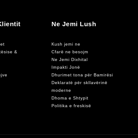
lientit
Ne Jemi Lush
et
Kush jemi ne
atësise &
Cfarë ne besojm
Ne Jemi Dixhital
Impakti Jonë
ujve
Dhurimet tona për Bamirësi
Deklaratë për skllavërinë
moderne
Dhoma e Shtypit
Politika e freskisë