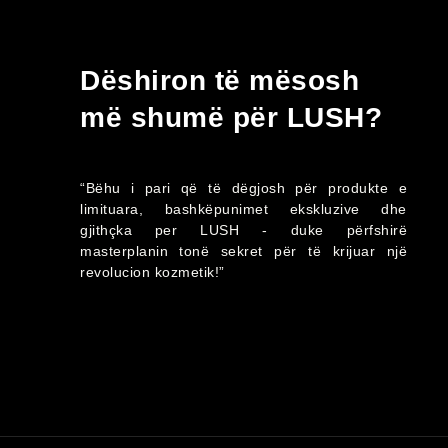
Dëshiron të mësosh
më shumë për LUSH?
“Bëhu i pari që të dëgjosh për produkte e
limituara, bashkëpunimet ekskluzive dhe
gjithçka per LUSH - duke përfshirë
masterplanin tonë sekret për të krijuar një
revolucion kozmetik!”