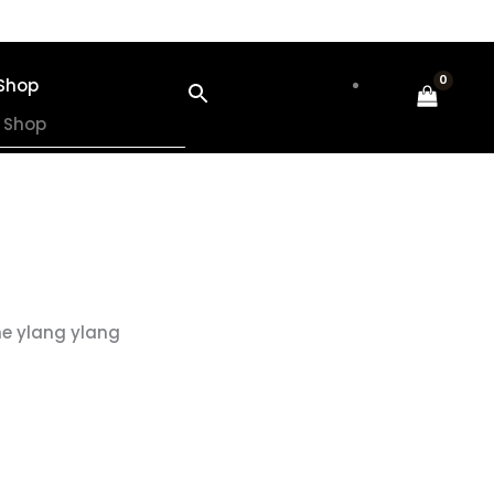
Shop
e ylang ylang