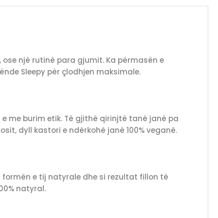
, ose një rutinë para gjumit. Ka përmasën e
 tënde Sleepy për çlodhjen maksimale.
e me burim etik. Të gjithë qirinjtë tanë janë pa
kosit, dyll kastori e ndërkohë janë 100% veganë.
formën e tij natyrale dhe si rezultat fillon të
00% natyral.