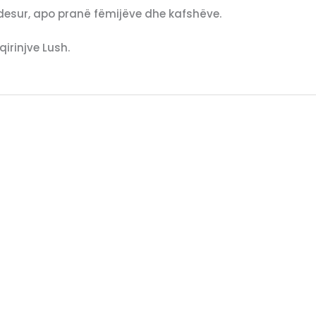
ujdesur, apo pranë fëmijëve dhe kafshëve.
rinjve Lush.