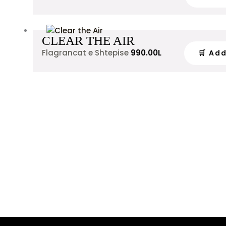
CLEAR THE AIR
Flagrancat e Shtepise
990.00
L
🛒 Ad