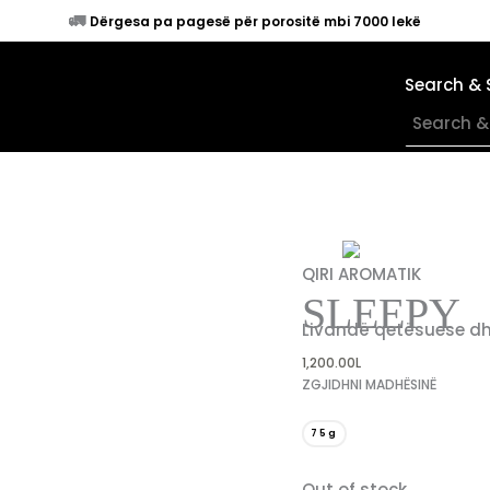
🚛
Dërgesa pa pagesë për porositë mbi 7000 lekë
Search & 
×
QIRI AROMATIK
SLEEPY
Livandë qetësuese dh
1,200.00
L
ZGJIDHNI MADHËSINË
75g
Out of stock