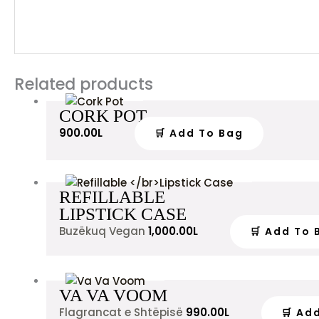
Related products
CORK POT
900.00
L
🛒 Add To Bag
REFILLABLE
LIPSTICK CASE
Buzëkuq Vegan
1,000.00
L
🛒 Add To 
VA VA VOOM
Flagrancat e Shtëpisë
990.00
L
🛒 Ad