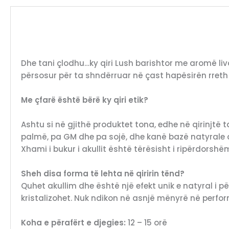
Dhe tani çlodhu…ky qiri Lush barishtor me aromë li
përsosur për ta shndërruar në çast hapësirën rreth
Me çfarë është bërë ky qiri etik?
Ashtu si në gjithë produktet tona, edhe në qirinjtë t
palmë, pa GM dhe pa sojë, dhe kanë bazë natyrale dyl
Xhami i bukur i akullit është tërësisht i ripërdorshë
Sheh disa forma të lehta në qiririn tënd?
Quhet akullim dhe është një efekt unik e natyral i për
kristalizohet. Nuk ndikon në asnjë mënyrë në perfor
Koha e përafërt e djegies:
12 – 15 orë