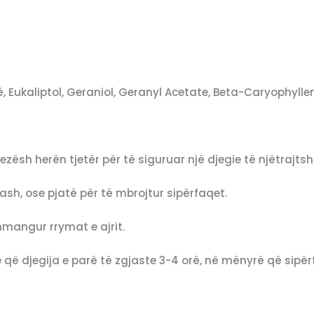
Eukaliptol, Geraniol, Geranyl Acetate, Beta-Caryophyllene
dezësh herën tjetër për të siguruar një djegie të njëtrajts
sh, ose pjatë për të mbrojtur sipërfaqet.
hmangur rrymat e ajrit.
e që djegija e parë të zgjaste 3-4 orë, në mënyrë që sipërf