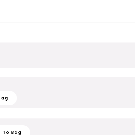
Bag
d To Bag