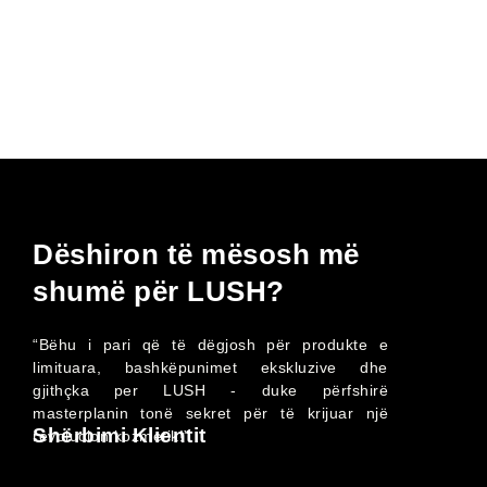
Dëshiron të mësosh më
shumë për LUSH?
“Bëhu i pari që të dëgjosh për produkte e
limituara, bashkëpunimet ekskluzive dhe
gjithçka per LUSH - duke përfshirë
masterplanin tonë sekret për të krijuar një
Shërbimi Klientit
revolucion kozmetik!”