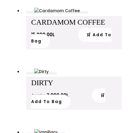
CARDAMOM COFFEE
15,000.00
L
🛒 Add To
Bag
DIRTY
3,990.00
L
🛒
Awake
Add To Bag