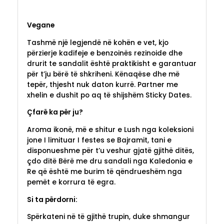
Vegane
Tashmë një legjendë në kohën e vet, kjo
përzierje kadifeje e benzoinës rezinoide dhe
drurit te sandalit është praktikisht e garantuar
për t’ju bërë të shkriheni. Kënaqëse dhe më
tepër, thjesht nuk daton kurrë. Partner me
xhelin e dushit po aq të shijshëm Sticky Dates.
Çfarë ka për ju?
Aroma ikonë, më e shitur e Lush nga koleksioni
jone I limituar I festes se Bajramit, tani e
disponueshme për t’u veshur gjatë gjithë ditës,
çdo ditë Bërë me dru sandali nga Kaledonia e
Re që është me burim të qëndrueshëm nga
pemët e korrura të egra.
Si ta përdorni:
Spërkateni në të gjithë trupin, duke shmangur