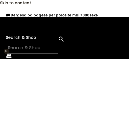
Skip to content
🚛
Dërgesa pa pagesë për porositë mbi 7000 lekë
Search & Shop
×