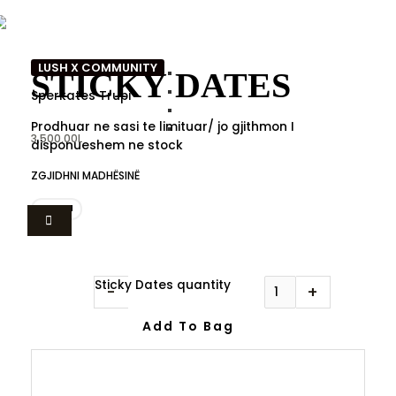
LUSH X COMMUNITY
STICKY DATES
Sperkates Trupi
Prodhuar ne sasi te limituar/ jo gjithmon I
3,500.00
L
disponueshem ne stock
ZGJIDHNI MADHËSINË
200ml
Sticky Dates quantity
-
+
Add To Bag