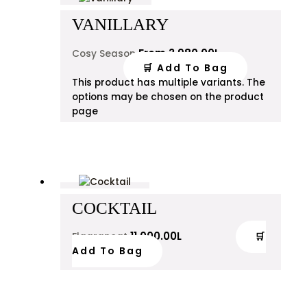
VANILLARY
From
3,980.00
L
Cosy Season
🛒 Add To Bag
This product has multiple variants. The
options may be chosen on the product
page
COCKTAIL
11,000.00
L
🛒
Flagrancat
Add To Bag