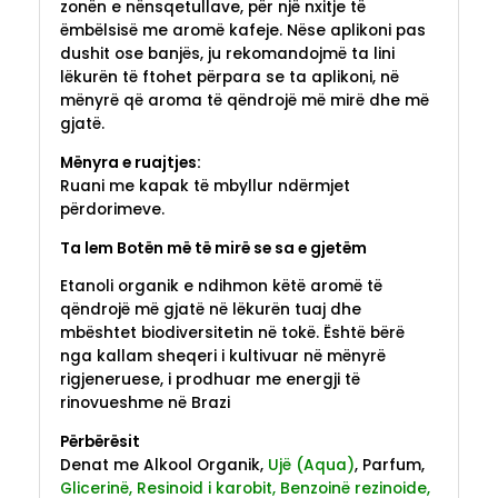
zonën e nënsqetullave, për një nxitje të
ëmbëlsisë me aromë kafeje. Nëse aplikoni pas
dushit ose banjës, ju rekomandojmë ta lini
lëkurën të ftohet përpara se ta aplikoni, në
mënyrë që aroma të qëndrojë më mirë dhe më
gjatë.
Mënyra e ruajtjes:
Ruani me kapak të mbyllur ndërmjet
përdorimeve.
Ta lem Botën më të mirë se sa e gjetëm
Etanoli organik e ndihmon këtë aromë të
qëndrojë më gjatë në lëkurën tuaj dhe
mbështet biodiversitetin në tokë. Është bërë
nga kallam sheqeri i kultivuar në mënyrë
rigjeneruese, i prodhuar me energji të
rinovueshme në Brazi
Përbërësit
Denat me Alkool Organik,
Ujë (Aqua)
, Parfum,
Glicerinë, Resinoid i karobit, Benzoinë rezinoide,