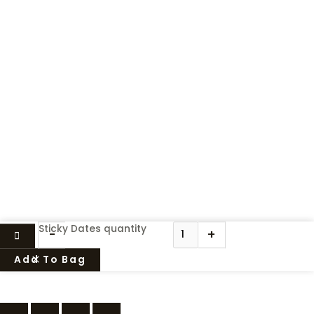
Sticky Dates quantity
-
+
Add To Bag