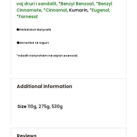
vaj druri i sandalit, *Benzyl Benzoat, *Benzyl
Cinnamate, *Cinnamal
, Kumarin,
*Eugenol,
*Farnesol
🟢Përbërësit Natyralë
⚫Sintetikë të sigurt
*ndodh natyrshëm në vajrat esencial.
Additional information
Size
110g, 275g, 530g
Reviews