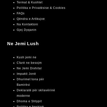
Termat & Kushtet
Politika e Privatësise & Cookies
FAQs
Qëndra e Artikujve
Na Kontaktoni
Gjej Dyqanin
Ne Jemi Lush
Kush jemi ne
Cfarë ne besojm
Ne Jemi Dixhital
Impakti Jonë
Dhurimet tona për
Bamirësi
Deklaratë për skllavërinë
moderne
Dhoma e Shtypit
Politika e freskisë