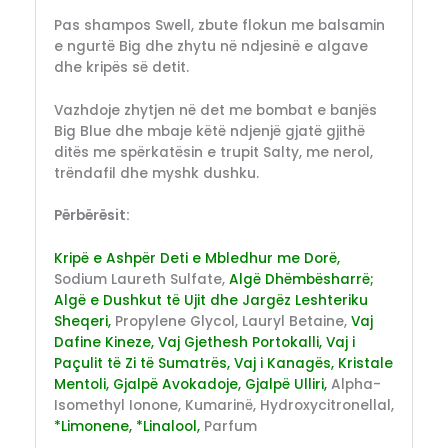
Pas shampos Swell, zbute flokun me balsamin
e ngurtë Big dhe zhytu në ndjesinë e algave
dhe kripës së detit.
Vazhdoje zhytjen në det me bombat e banjës
Big Blue dhe mbaje këtë ndjenjë gjatë gjithë
ditës me spërkatësin e trupit Salty, me nerol,
trëndafil dhe myshk dushku.
Përbërësit:
Kripë e Ashpër Deti e Mbledhur me Dorë,
Sodium Laureth Sulfate,
Algë Dhëmbësharrë;
Algë e Dushkut të Ujit dhe Jargëz Leshteriku
Sheqeri,
Propylene Glycol, Lauryl Betaine,
Vaj
Dafine Kineze, Vaj Gjethesh Portokalli, Vaj i
Paçulit të Zi të Sumatrës, Vaj i Kanagës, Kristale
Mentoli, Gjalpë Avokadoje, Gjalpë Ulliri,
Alpha-
Isomethyl Ionone, Kumarinë, Hydroxycitronellal,
*Limonene, *Linalool,
Parfum