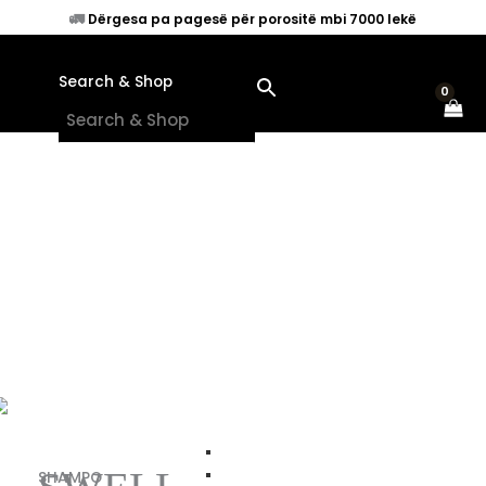
Skip
🚛
Dërgesa pa pagesë për porositë mbi 7000 lekë
to
content
Search & Shop
×
SHAMPO