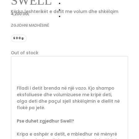
SWELL
Kërko leshterikët e detit me volum dhe shkëlqim
4,200.00
L
ZGJIDHNI MADHËSINË
600g
Out of stock
Flladi i detit brenda në një vazo. Kjo shampo
eksfoliuese dhe volumizuese me kripë deti,
alga deti dhe paçul sjell shkëlqimin e diellit në
flokë pa jetë.
Pse duhet zgjedhur Swell?
Kripa e ashpër e detit, e mbledhur në mënyrë