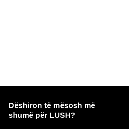
Dëshiron të mësosh më
shumë për LUSH?