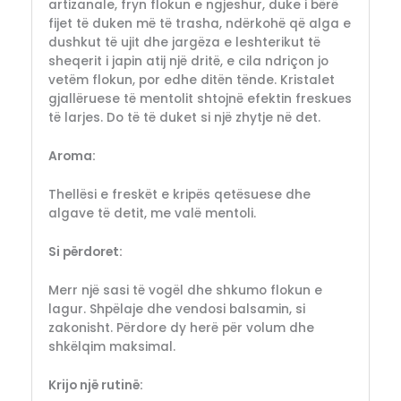
artizanale, fryn flokun e ngjeshur, duke i bërë
fijet të duken më të trasha, ndërkohë që alga e
dushkut të ujit dhe jargëza e leshterikut të
sheqerit i japin atij një dritë, e cila ndriçon jo
vetëm flokun, por edhe ditën tënde. Kristalet
gjallëruese të mentolit shtojnë efektin freskues
të larjes. Do të të duket si një zhytje në det.
Aroma:
Thellësi e freskët e kripës qetësuese dhe
algave të detit, me valë mentoli.
Si përdoret:
Merr një sasi të vogël dhe shkumo flokun e
lagur. Shpëlaje dhe vendosi balsamin, si
zakonisht. Përdore dy herë për volum dhe
shkëlqim maksimal.
Krijo një rutinë: