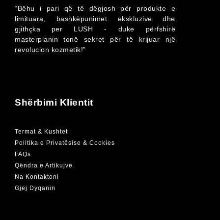
“Bëhu i pari që të dëgjosh për produkte e
limituara, bashkëpunimet ekskluzive dhe
gjithçka per LUSH - duke përfshirë
masterplanin tonë sekret për të krijuar një
revolucion kozmetik!”
Shërbimi Klientit
Termat & Kushtet
Politika e Privatësise & Cookies
FAQs
Qëndra e Artikujve
Na Kontaktoni
Gjej Dyqanin