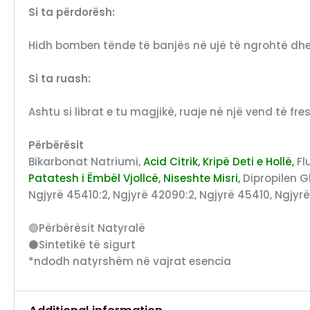
Si ta përdorësh:
Hidh bomben tënde të banjës në ujë të ngrohtë dhe s
Si ta ruash:
Ashtu si librat e tu magjikë, ruaje në një vend të fre
Përbërësit
Bikarbonat Natriumi,
Acid Citrik, Kripë Deti e Hollë,
Fl
Patatesh i Ëmbël Vjollcë, Niseshte Misri,
Dipropilen G
Ngjyrë 45410:2, Ngjyrë 42090:2, Ngjyrë 45410, Ngjyrë 
🟢Përbërësit Natyralë
⚫Sintetikë të sigurt
*ndodh natyrshëm në vajrat esencia