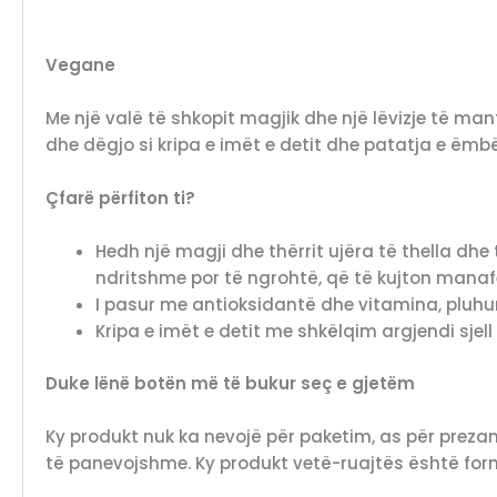
Vegane
Me një valë të shkopit magjik dhe një lëvizje të man
dhe dëgjo si kripa e imët e detit dhe patatja e ëmbël 
Çfarë përfiton ti?
Hedh një magji dhe thërrit ujëra të thella dh
ndritshme por të ngrohtë, që të kujton manafe
I pasur me antioksidantë dhe vitamina, pluhur
Kripa e imët e detit me shkëlqim argjendi sjel
Duke lënë botën më të bukur seç e gjetëm
Ky produkt nuk ka nevojë për paketim, as për preza
të panevojshme. Ky produkt vetë-ruajtës është form