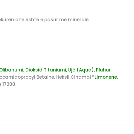
lëkurën dhe është e pasur me minerale.
Olibanumi, Dioksid Titaniumi, Ujë (Aqua), Pluhur
i, Cocamidopropyl Betaine, Heksil Cinamal
*Limonene,
ë 17200