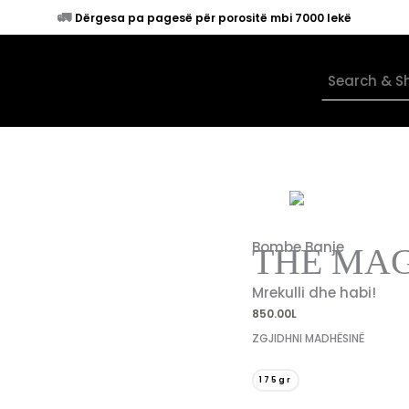
🚛
Dërgesa pa pagesë për porositë mbi 7000 lekë
Bombe Banje
THE MAG
Mrekulli dhe habi!
850.00
L
ZGJIDHNI MADHËSINË
175gr