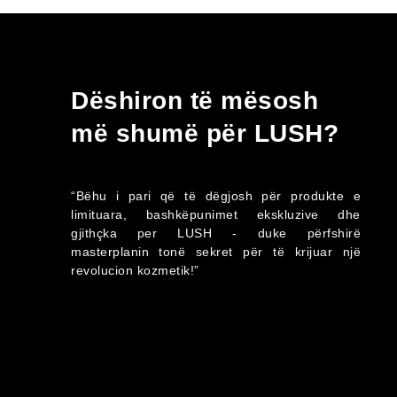
Dëshiron të mësosh
më shumë për LUSH?
“Bëhu i pari që të dëgjosh për produkte e
limituara, bashkëpunimet ekskluzive dhe
gjithçka per LUSH - duke përfshirë
masterplanin tonë sekret për të krijuar një
revolucion kozmetik!”