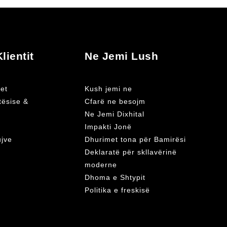
lientit
Ne Jemi Lush
et
Kush jemi ne
atësise &
Cfarë ne besojm
Ne Jemi Dixhital
Impakti Jonë
ujve
Dhurimet tona për Bamirësi
Deklaratë për skllavërinë
moderne
Dhoma e Shtypit
Politika e freskisë