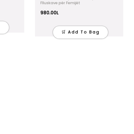
Flluskave për Femijët
980.00
L
g
🛒 Add To Bag