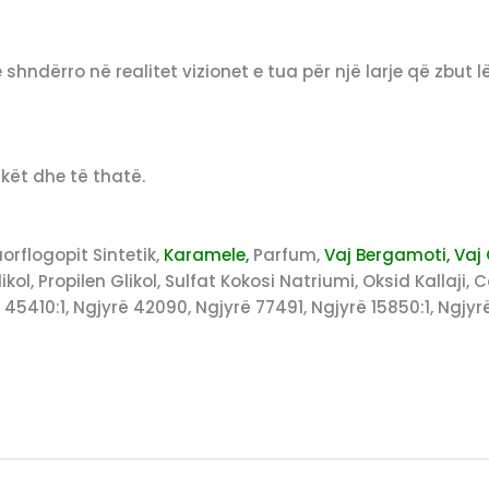
hndërro në realitet vizionet e tua për një larje që zbut 
skët dhe të thatë.
uorflogopit Sintetik,
Karamele,
Parfum,
Vaj Bergamoti, Vaj 
likol, Propilen Glikol, Sulfat Kokosi Natriumi, Oksid Kallaj
45410:1, Ngjyrë 42090, Ngjyrë 77491, Ngjyrë 15850:1, Ngjyr