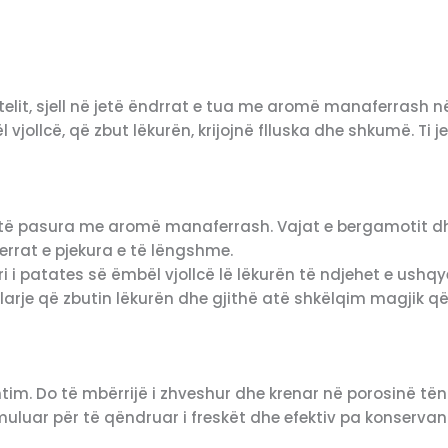
telit, sjell në jetë ëndrrat e tua me aromë manaferrash në
vjollcë, që zbut lëkurën, krijojnë flluska dhe shkumë. Ti j
e të pasura me aromë manaferrash. Vajat e bergamotit dhe
rrat e pjekura e të lëngshme.
i i patates së ëmbël vjollcë lë lëkurën të ndjehet e ushq
l larje që zbutin lëkurën dhe gjithë atë shkëlqim magjik 
ntim. Do të mbërrijë i zhveshur dhe krenar në porosinë t
uluar për të qëndruar i freskët dhe efektiv pa konservan