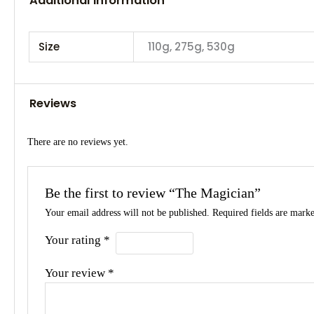
Additional information
Size
110g, 275g, 530g
Reviews
There are no reviews yet.
Be the first to review “The Magician”
Your email address will not be published.
Required fields are mark
Your rating
*
Your review
*