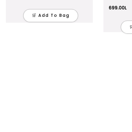
699.00
L
🛒 Add To Bag