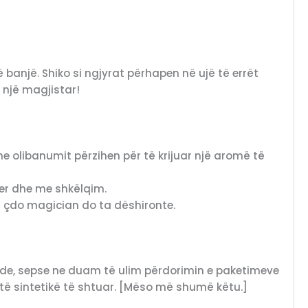
 banjë. Shiko si ngjyrat përhapen në ujë të errët
e një magjistar!
 olibanumit përzihen për të krijuar një aromë të
yer dhe me shkëlqim.
që çdo magician do ta dëshironte.
ënde, sepse ne duam të ulim përdorimin e paketimeve
të sintetikë të shtuar. [Mëso më shumë këtu.]