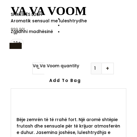
VA VA VOOM
SHKRIRËS LUSH
Aromatik sensual me luleshtrydhe
990.00
L
Zgjidhni madhësinë
70g
Va Va Voom quantity
-
+
Add To Bag
Bëje zemrën të të rrahë fort. Një aromë shtëpie
frutash dhe sensuale për të krijuar atmosferën
e duhur. Jasemina joshëse, luleshtrydhja e