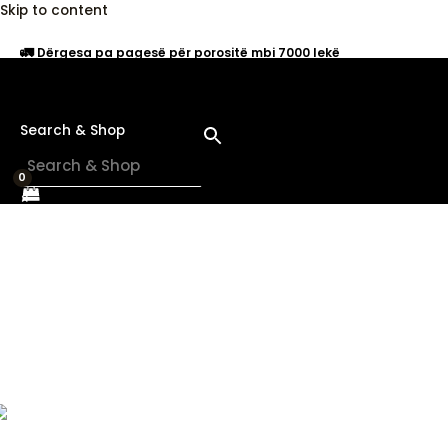
Skip to content
🚛
Dërgesa pa pagesë për porositë mbi 7000 lekë
Search & Shop
×