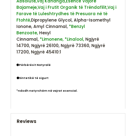
Absolute,
Vaj Kananga,
Esencë Vajore
Bajameje,
Vaj i Frutit Organik të Trëndafilit,
Vaj i
Farave të Luleshtrydhes të Presuara në të
Ftohtë,
Dipropylene Glycol,
Alpha-Isomethyl
Ionone,
Amyl Cinnamal,
*Benzyl
Benzoate,
Hexyl
Cinnamal,
*Limonene,
*Linalool,
Ngjyrë
14700,
Ngjyrë 26100,
Ngjyrë 73360,
Ngjyrë
17200,
Ngjyrë 45410:1
🟢Përbërësit Natyralë
⚫Sintetikë të sigurt
*ndodh natyrshëm në vajrat esencial.
Reviews