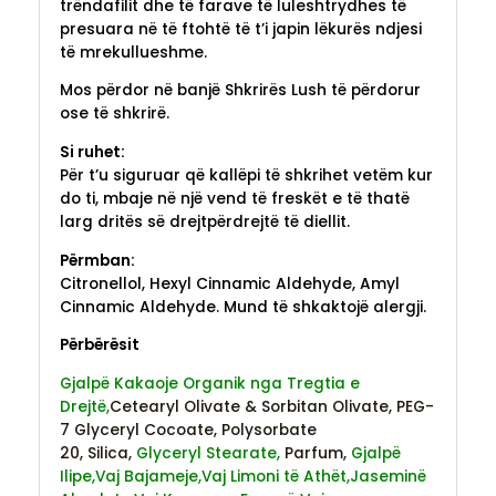
trëndafilit dhe të farave të luleshtrydhes të
presuara në të ftohtë të t’i japin lëkurës ndjesi
të mrekullueshme.
Mos përdor në banjë Shkrirës Lush të përdorur
ose të shkrirë.
Si ruhet:
Për t’u siguruar që kallëpi të shkrihet vetëm kur
do ti, mbaje në një vend të freskët e të thatë
larg dritës së drejtpërdrejtë të diellit.
Përmban:
Citronellol, Hexyl Cinnamic Aldehyde, Amyl
Cinnamic Aldehyde. Mund të shkaktojë alergji.
Përbërësit
Gjalpë Kakaoje Organik nga Tregtia e
Drejtë,
Cetearyl Olivate & Sorbitan Olivate,
PEG-
7 Glyceryl Cocoate,
Polysorbate
20,
Silica,
Glyceryl Stearate,
Parfum,
Gjalpë
Ilipe,
Vaj Bajameje,
Vaj Limoni të Athët,
Jaseminë