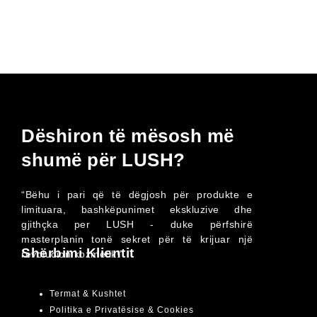
Dëshiron të mësosh më
shumë për LUSH?
“Bëhu i pari që të dëgjosh për produkte e
limituara, bashkëpunimet ekskluzive dhe
gjithçka per LUSH - duke përfshirë
masterplanin tonë sekret për të krijuar një
Shërbimi Klientit
revolucion kozmetik!”
Termat & Kushtet
Politika e Privatësise & Cookies