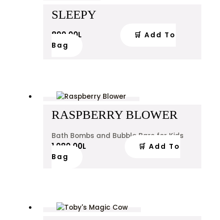
SLEEPY
890.00
L
🛒 Add To
Bag
RASPBERRY BLOWER
Bath Bombs and Bubble Bars for Kids
1,080.00
L
🛒 Add To
Bag