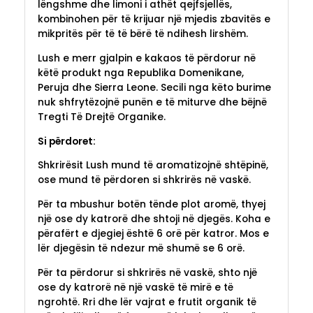
lëngshme dhe limoni i athët qejfsjellës,
kombinohen për të krijuar një mjedis zbavitës e
mikpritës për të të bërë të ndihesh lirshëm.
Lush e merr gjalpin e kakaos të përdorur në
këtë produkt nga Republika Domenikane,
Peruja dhe Sierra Leone. Secili nga këto burime
nuk shfrytëzojnë punën e të miturve dhe bëjnë
Tregti Të Drejtë Organike.
Si përdoret:
Shkrirësit Lush mund të aromatizojnë shtëpinë,
ose mund të përdoren si shkrirës në vaskë.
Për ta mbushur botën tënde plot aromë, thyej
një ose dy katrorë dhe shtoji në djegës. Koha e
përafërt e djegiej është 6 orë për katror. Mos e
lër djegësin të ndezur më shumë se 6 orë.
Për ta përdorur si shkrirës në vaskë, shto një
ose dy katrorë në një vaskë të mirë e të
ngrohtë. Rri dhe lër vajrat e frutit organik të