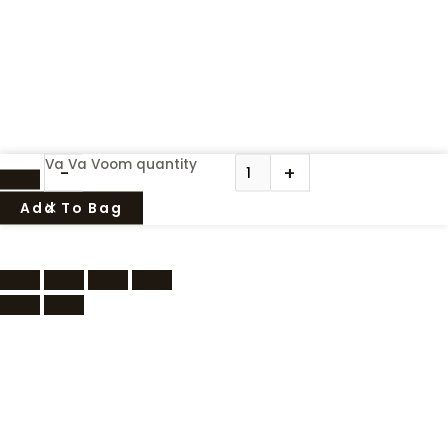
Va Va Voom quantity
-
+
Add To Bag