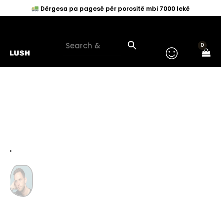
Skip
Dërgesa pa pagesë për porositë mbi 7000 lekë
to
content