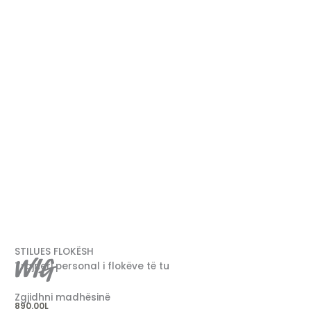
STILUES FLOKËSH
WIG
Trajneri personal i flokëve të tu
Zgjidhni madhësinë
890.00
L