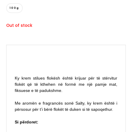
100g
Out of stock
Ky krem stilues flokësh është krijuar për të stërvitur
flokët që të kthehen në formë me një pamje mat,
fiksuese e të padukshme.
Me aromën e fragrancës sonë Salty, ky krem është i
përsosur për t’i bërë flokët të duken si të sapoqethur.
Si përdoret: