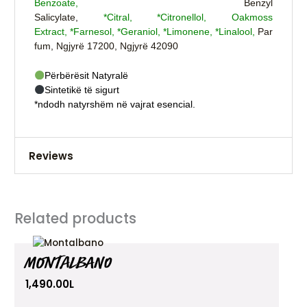
Benzoate,
Benzyl
Salicylate,
*Citral,
*Citronellol,
Oakmoss
Extract,
*Farnesol,
*Geraniol,
*Limonene,
*Linalool,
Par
fum,
Ngjyrë 17200,
Ngjyrë 42090
Përbërësit Natyralë
Sintetikë të sigurt
*ndodh natyrshëm në vajrat esencial.
Reviews
There are no reviews yet.
Related products
Be the first to review “Wig”
Your email address will not be published.
Required
MONTALBANO
fields are marked
*
1,490.00
L
Your rating
*