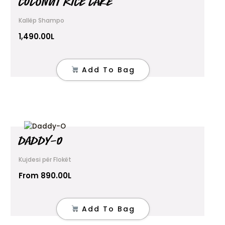
COCONUT RICE CAKE
Kallëp Shampo
1,490.00
L
Add To Bag
This
DADDY-O
product
has
multiple
Kujdesi për Flokët
variants.
From
890.00
L
The
options
may
Add To Bag
be
chosen