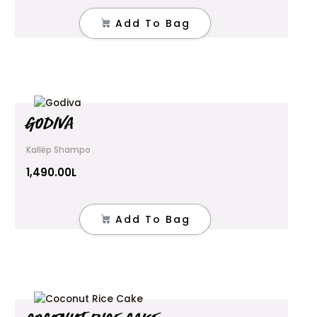
Your review
*
Add To Bag
Name
*
GODIVA
Kallëp Shampo
Email
*
1,490.00
L
Save my name, email, and website in this browser
Add To Bag
for the next time I comment.