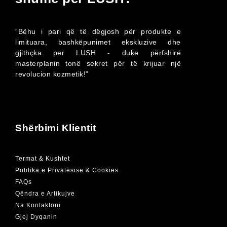
“Bëhu i pari që të dëgjosh për produkte e
limituara, bashkëpunimet ekskluzive dhe
gjithçka per LUSH - duke përfshirë
masterplanin tonë sekret për të krijuar një
revolucion kozmetik!”
Shërbimi Klientit
Termat & Kushtet
Politika e Privatësise & Cookies
FAQs
Qëndra e Artikujve
Na Kontaktoni
Gjej Dyqanin