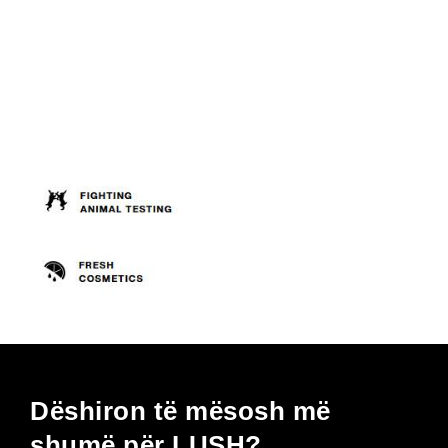
on
the
product
page
Dëshiron të mësosh më
shumë për LUSH?