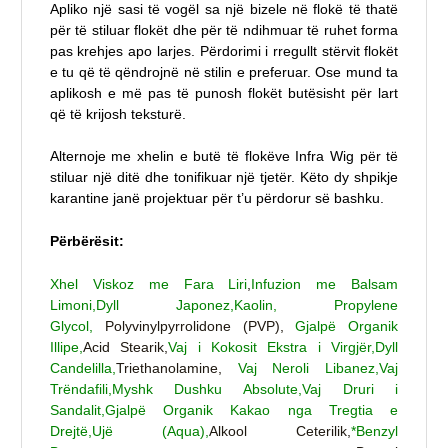
Apliko një sasi të vogël sa një bizele në flokë të thatë
për të stiluar flokët dhe për të ndihmuar të ruhet forma
pas krehjes apo larjes. Përdorimi i rregullt stërvit flokët
e tu që të qëndrojnë në stilin e preferuar. Ose mund ta
aplikosh e më pas të punosh flokët butësisht për lart
që të krijosh teksturë.
Alternoje me xhelin e butë të flokëve Infra Wig për të
stiluar një ditë dhe tonifikuar një tjetër. Këto dy shpikje
karantine janë projektuar për t’u përdorur së bashku.
Përbërësit:
Xhel Viskoz me Fara Liri
,
Infuzion me Balsam
Limoni,
Dyll Japonez,
Kaolin,
Propylene
Glycol,
Polyvinylpyrrolidone (PVP),
Gjalpë Organik
Illipe,
Acid Stearik,
Vaj i Kokosit Ekstra i Virgjër,
Dyll
Candelilla,
Triethanolamine,
Vaj Neroli Libanez,
Vaj
Trëndafili,
Myshk Dushku Absolute,
Vaj Druri i
Sandalit,
Gjalpë Organik Kakao nga Tregtia e
Drejtë,
Ujë (Aqua),
Alkool Ceterilik,
*Benzyl