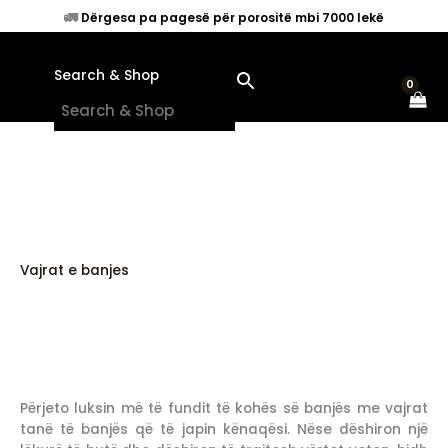
Skip
🚛
Dërgesa pa pagesë për porositë mbi 7000 lekë
to
content
Search & Shop
×
Vajrat e banjes
Përjeto luksin më të fundit të kohës së banjës me vajrat
tanë të banjës që të japin kënaqësi. Nëse dëshiron një