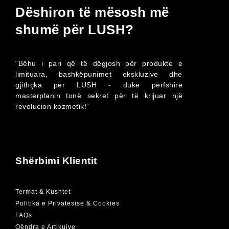
Dëshiron të mësosh më
shumë për LUSH?
“Bëhu i pari që të dëgjosh për produkte e
limituara, bashkëpunimet ekskluzive dhe
gjithçka per LUSH - duke përfshirë
masterplanin tonë sekret për të krijuar një
revolucion kozmetik!”
Shërbimi Klientit
Termat & Kushtet
Politika e Privatësise & Cookies
FAQs
Qëndra e Artikujve