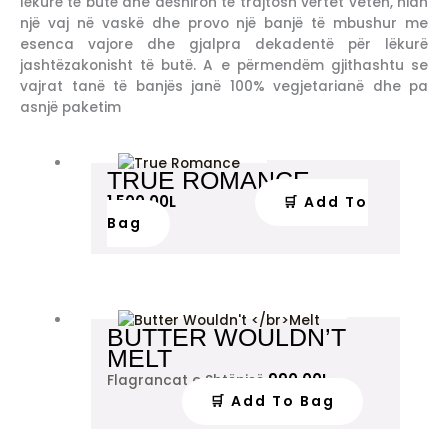
lëkurë të butë dhe dëshiron të trajtosh vërtet veten, hidh
një vaj në vaskë dhe provo një banjë të mbushur me
esenca vajore dhe gjalpra dekadentë për lëkurë
jashtëzakonisht të butë. A e përmendëm gjithashtu se
vajrat tanë të banjës janë 100% vegjetarianë dhe pa
asnjë paketim
TRUE ROMANCE
1,500.00
L
🛒 Add To
Bag
BUTTER WOULDN’T
MELT
990.00
L
Flagrancat e Shtëpisë
🛒 Add To Bag