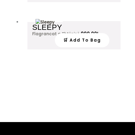
SLEEPY
990.00
L
Flagrancat e Shtëpisë
🛒 Add To Bag