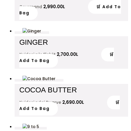
2,990.00
L
🛒 Add To
Gourmand
Bag
GINGER
2,700.00
L
🛒
Kujdesi për Flokët
Add To Bag
COCOA BUTTER
2,690.00
L
🛒
Kujdesi ndaj Duarve
Add To Bag