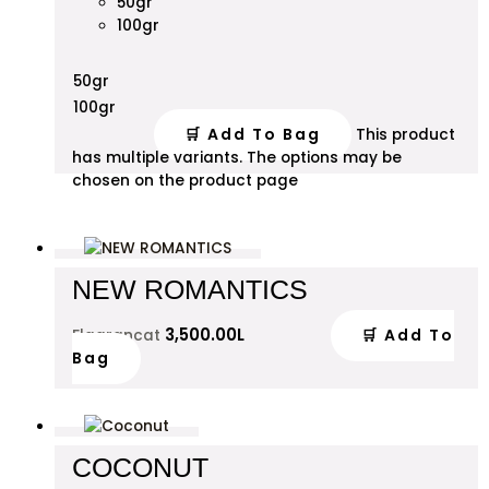
50gr
100gr
50gr
100gr
🛒 Add To Bag
This product
has multiple variants. The options may be
chosen on the product page
NEW ROMANTICS
3,500.00
L
🛒 Add To
Flagrancat
Bag
COCONUT