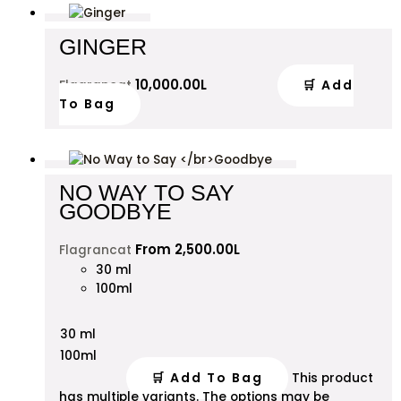
GINGER
10,000.00
L
🛒 Add
Flagrancat
To Bag
NO WAY TO SAY
GOODBYE
From
2,500.00
L
Flagrancat
30 ml
100ml
30 ml
100ml
🛒 Add To Bag
This product
has multiple variants. The options may be