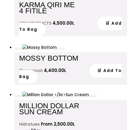
KARMA QIRI ME
4 FITILË
4,500.00
L
🛒 Add
NEW PRODUCTS
To Bag
MOSSY BOTTOM
4,400.00
L
🛒 Add To
Flagrancat
Bag
MILLION DOLLAR
SUN CREAM
From
2,500.00
L
Hidratues