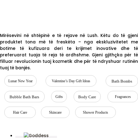
Mirësevini në shtëpinë e të rejave në Lush. Këtu do të gjeni
produktet tona më të freskëta – nga ekskluzivitetet me
botime të kufizuara deri te krijimet inovative dhe të
preferuarat tuaja të reja të ardhshme. Gjeni gjithçka për të
filluar revolucionin tuaj kozmetik dhe për të ndryshuar rutinën
tuaj të banjës.
Lunar New Year
Valentine’s Day Gift Ideas
Bath Bombs
Bubble Bath Bars
Gifts
Body Care
Fragrances
Hair Care
Skincare
Shower Products