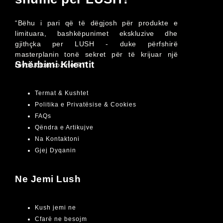
“Bëhu i pari që të dëgjosh për produkte e
limituara, bashkëpunimet ekskluzive dhe
gjithçka per LUSH - duke përfshirë
masterplanin tonë sekret për të krijuar një
Shërbimi Klientit
revolucion kozmetik!”
Termat & Kushtet
Politika e Privatësise & Cookies
FAQs
Qëndra e Artikujve
Na Kontaktoni
Gjej Dyqanin
Ne Jemi Lush
Kush jemi ne
Cfarë ne besojm