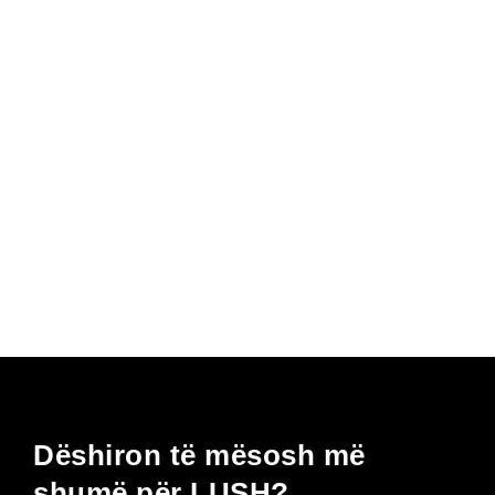
Dëshiron të mësosh më
shumë për LUSH?