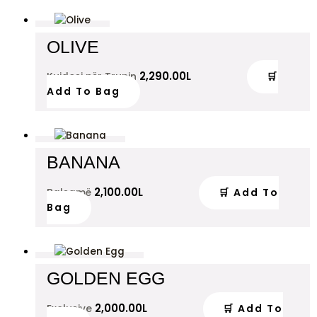
OLIVE
2,290.00
L
🛒
Kujdesi për Trupin
Add To Bag
BANANA
2,100.00
L
🛒 Add To
Balsamë
Bag
GOLDEN EGG
2,000.00
L
🛒 Add To
Exclusive