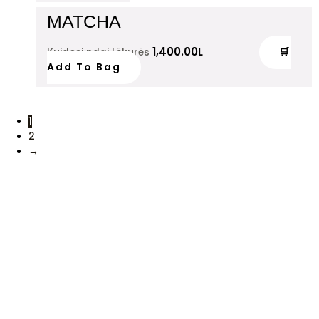
MATCHA
1,400.00
L
🛒
Kujdesi ndaj Lëkurës
Add To Bag
1
2
→