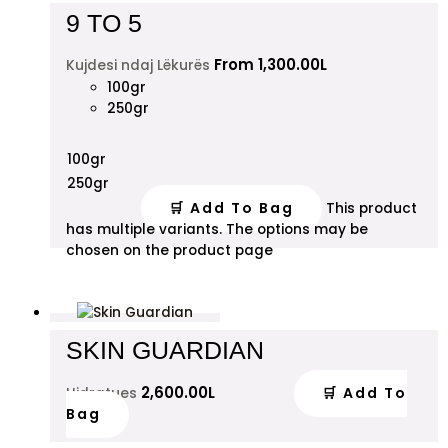
9 TO 5
From
1,300.00
L
Kujdesi ndaj Lëkurës
100gr
250gr
100gr
250gr
🛒 Add To Bag
This product
has multiple variants. The options may be
chosen on the product page
SKIN GUARDIAN
2,600.00
L
🛒 Add To
Hidratues
Bag