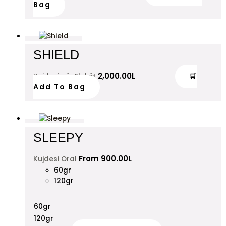
Bag
SHIELD
2,000.00
L
🛒
Kujdesi për Flokët
Add To Bag
SLEEPY
From
900.00
L
Kujdesi Oral
60gr
120gr
60gr
120gr