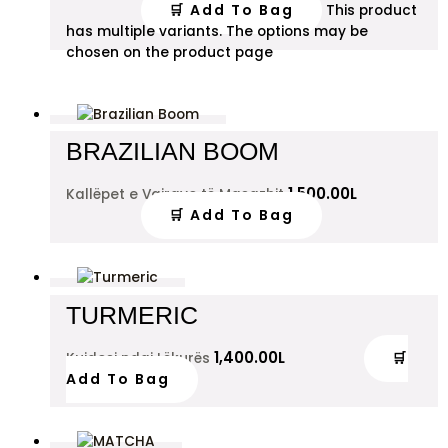
🛒 Add To Bag
This product
has multiple variants. The options may be
chosen on the product page
BRAZILIAN BOOM
1,500.00
L
Kallëpet e Vajrave të Masazhit
🛒 Add To Bag
TURMERIC
1,400.00
L
🛒
Kujdesi ndaj Lëkurës
Add To Bag