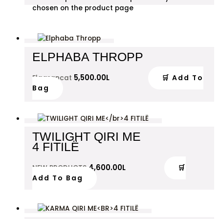
chosen on the product page
ELPHABA THROPP
5,500.00
L
🛒 Add To
Flagrancat
Bag
TWILIGHT QIRI ME
4 FITILË
4,600.00
L
🛒
NEW PRODUCTS
Add To Bag