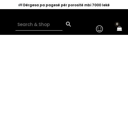
Skip
🚛
Dërgesa pa pagesë për porositë mbi 7000 lekë
to
content