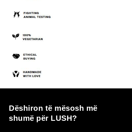
Dëshiron të mësosh më
shumë për LUSH?