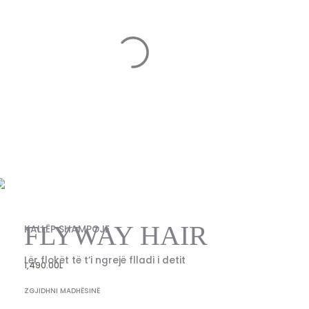
FLYWAY HAIR
KALLËP SHAMPOJE
Lër flokët të t’i ngrejë flladi i detit
1,490.00
L
ZGJIDHNI MADHËSINË