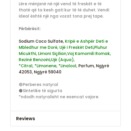
Lëre mënjanë në një vend të freskët e të
thatë që ta kesh gati kur të të duhet. Vendi
ideal është një nga vozat tona prej tape.
P
ë
rb
ë
r
ë
sit:
Sodium Coco Sulfate,
Kripë e Ashpër Deti e
Mbledhur me Dorë,
Ujë i Freskët Deti,
Pluhur
Micukthi,
Limoni Siçilian,
Vaj Kamomili Romak,
Rezinë Benzoini,
Ujë (Aqua),
*Citral,
*Limonene,
*Linalool,
Parfum,
Ngjyrë
42053,
Ngjyrë 59040
🟢Perberes natyral
⚫Sintetike të sigurta
*ndodh natyralisht ne esencat vajore.
Reviews