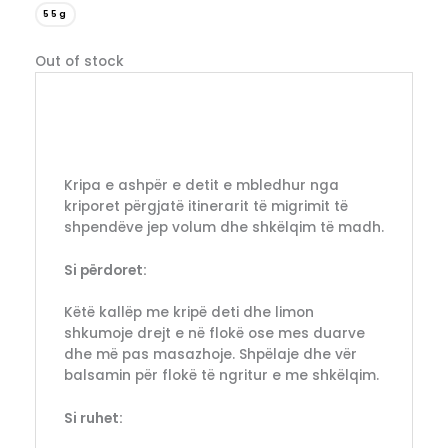
55g
Out of stock
Kripa e ashpër e detit e mbledhur nga
kriporet përgjatë itinerarit të migrimit të
shpendëve jep volum dhe shkëlqim të madh.
Si përdoret:
Këtë kallëp me kripë deti dhe limon
shkumoje drejt e në flokë ose mes duarve
dhe më pas masazhoje. Shpëlaje dhe vër
balsamin për flokë të ngritur e me shkëlqim.
Si ruhet: