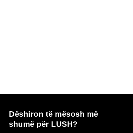
Dëshiron të mësosh më
shumë për LUSH?