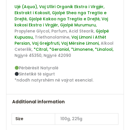
Ujë (Aqua), Vaj Ulliri Organik Ekstra i Virgjër,
Ekstrakt i Kokosit, Gjalpë Shea nga Tregtia e
Drejtë, Gjalpë Kakao nga Tregtia e Drejtë, Vaj
kokosi Ekstra i Virgjër, Gjalpë Murumuru,
Propylene Glycol, Parfum, Acid Stearik,
Gjalpë
Kupuasu,
Triethanolamine,
Vaj Limoni i Athët
Persian, Vaj Grejpfruti, Vaj Mërsine Limoni,
Alkool
Ceterilik,
*Citral, *Geraniol, *Limonene, *Linalool,
Ngjyrë 45350, Ngjyrë 42090
Përbërësit Natyralë
Sintetikë të sigurt
*ndodh natyrshëm në vajrat esencial.
Additional information
Size
100g, 225g