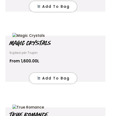
Add To Bag
This
MAGIC CRYSTALS
product
has
multiple
Kujdesi për Trupin
variants.
From
1,600.00
L
The
options
may
Add To Bag
be
chosen
on
the
product
page
TRUE ROMANCE