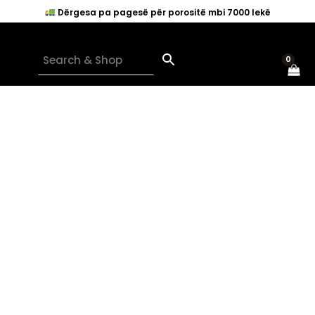
Skip
Dërgesa pa pagesë për porositë mbi 7000 lekë
to
content