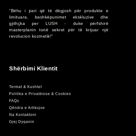
“Bëhu i pari që të dëgjosh për produkte e
limituara, bashkëpunimet ekskluzive dhe
gjithçka per LUSH - duke përfshirë
masterplanin tonë sekret për të krijuar një
revolucion kozmetik!”
Shërbimi Klientit
Termat & Kushtet
Politika e Privatësise & Cookies
FAQs
Qëndra e Artikujve
Na Kontaktoni
Gjej Dyqanin