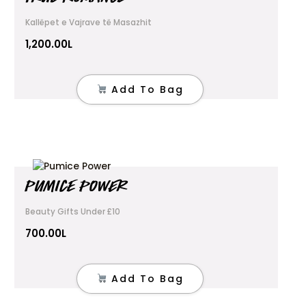
Kallëpet e Vajrave të Masazhit
1,200.00
L
Add To Bag
PUMICE POWER
Beauty Gifts Under £10
700.00
L
Add To Bag