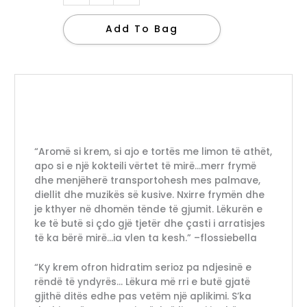
Add To Bag
“Aromë si krem, si ajo e tortës me limon të athët,
apo si e një kokteili vërtet të mirë…merr frymë
dhe menjëherë transportohesh mes palmave,
diellit dhe muzikës së kusive. Nxirre frymën dhe
je kthyer në dhomën tënde të gjumit. Lëkurën e
ke të butë si çdo gjë tjetër dhe çasti i arratisjes
të ka bërë mirë…ia vlen ta kesh.” –flossiebella
“Ky krem ofron hidratim serioz pa ndjesinë e
rëndë të yndyrës… Lëkura më rri e butë gjatë
gjithë ditës edhe pas vetëm një aplikimi. S’ka