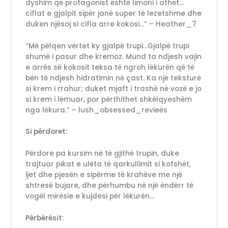
dyshim që protagonist është limoni i athët…
ciflat e gjalpit sipër janë super të lezetshme dhe
duken njësoj si cifla arre kokosi…” – Heather_7
“Më pëlqen vërtet ky gjalpë trupi…Gjalpë trupi
shumë i pasur dhe kremoz. Mund ta ndjesh vajin
e arrës së kokosit teksa të ngroh lëkurën që të
bën të ndjesh hidratimin në çast. Ka një teksturë
si krem i rrahur; duket mjaft i trashë në vozë e jo
si krem i lëmuar, por përthithet shkëlqyeshëm
nga lëkura.” – lush_obsessed_revieës
Si përdoret:
Përdore pa kursim në të gjithë trupin, duke
trajtuar pikat e ulëta të qarkullimit si kofshët,
ijet dhe pjesën e sipërme të krahëve me një
shtresë bujare, dhe përhumbu në një ëndërr të
vogël mirësie e kujdesi për lëkurën…
Përbërësit: