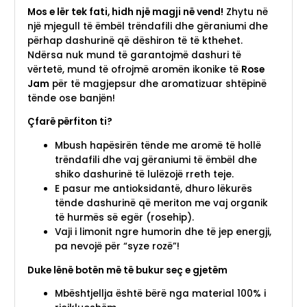
Mos e lër tek fati, hidh një magji në vend!
Zhytu në
një mjegull të ëmbël trëndafili dhe gëraniumi dhe
përhap dashurinë që dëshiron të të kthehet.
Ndërsa nuk mund të garantojmë dashuri të
vërtetë, mund të ofrojmë aromën ikonike të
Rose
Jam
për të magjepsur dhe aromatizuar shtëpinë
tënde ose banjën!
Çfarë përfiton ti?
Mbush hapësirën tënde me aromë të hollë
trëndafili dhe vaj gëraniumi të ëmbël dhe
shiko dashurinë të lulëzojë rreth teje.
E pasur me antioksidantë, dhuro lëkurës
tënde dashurinë që meriton me vaj organik
të hurmës së egër (rosehip).
Vaji i limonit ngre humorin dhe të jep energji,
pa nevojë për “syze rozë”!
Duke lënë botën më të bukur seç e gjetëm
Mbështjellja është bërë nga material 100% i