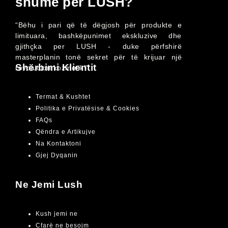
shumë për LUSH?
“Bëhu i pari që të dëgjosh për produkte e
limituara, bashkëpunimet ekskluzive dhe
gjithçka per LUSH - duke përfshirë
masterplanin tonë sekret për të krijuar një
Shërbimi Klientit
revolucion kozmetik!”
Termat & Kushtet
Politika e Privatësise & Cookies
FAQs
Qëndra e Artikujve
Na Kontaktoni
Gjej Dyqanin
Ne Jemi Lush
Kush jemi ne
Cfarë ne besojm