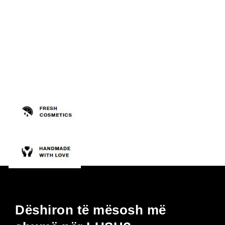
Dëshiron të mësosh më