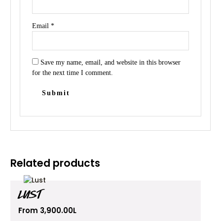
Email
*
Save my name, email, and website in this browser
for the next time I comment.
Related products
This
LUST
product
has
From
3,900.00
L
multiple