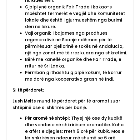
riciklueshëm.
Gjalpi ynë organik Fair Trade i kakao-s
mbështet fermerët e vegjël dhe komunitetet
lokale dhe është i gjurmueshëm nga burimi
deri në lëkurë.
Vaji organik i bajames nga prodhues
regenerativë në Spanjë ndihmon për të
përmirësuar pjellorinë e tokës në Andalucía,
një nga zonat më të rrezikuara nga shkretimi.
Bërë me kanellë organike dhe Fair Trade, e
rritur në Sri Lanka.
Përmban gjithashtu gjalpë kokum, të korrur
me dorë nga kooperativa grash në Indi.
Si të përdoret:
Lush Melts
mund të përdoret për të aromatizuar
shtëpinë ose si shkrirës për banjë.
Për aromë në shtëpi:
Thyej një ose dy kubikë
dhe vendose në shkrirësen aromatike. Koha
e afërt e djegies: rreth 6 orë për kubik. Mos e
lër shkrirësen ndezur më shumë se 6 orë.