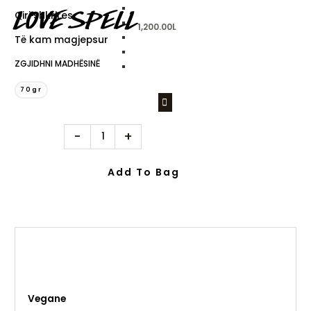
LOVE SPELL
Qiri shkrires
Love
1,200.00
L
Spell
Të kam magjepsur
quantity
ZGJIDHNI MADHËSINË
70gr
-
+
Add To Bag
Vegane