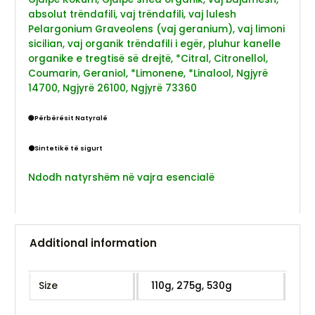
absolut trëndafili, vaj trëndafili, vaj lulesh
Pelargonium Graveolens (vaj geranium), vaj limoni
sicilian, vaj organik trëndafili i egër, pluhur kanelle
organike e tregtisë së drejtë, *Citral, Citronellol,
Coumarin, Geraniol,
*Limonene, *Linalool,
Ngjyrë
14700, Ngjyrë 26100, Ngjyrë 73360
🟢Përbërësit Natyralë
⚫Sintetikë të sigurt
Ndodh natyrshëm në vajra esencialë
Additional information
Size
110g, 275g, 530g