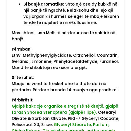
Si banjë aromatike:
Shto një ose dy kubikë në
një banjë të ngrohtë. Relaksohu dhe lejo që
vaji organik i hurmës së egër të mbajë lëkurën
tënde të ndjehet e mrekullueshme.
Mos shtoni
Lush Melt
të përdorur ose të shkrirë në
banjë.
Përmban:
Ethyl Methylphenylglycidate, Citronellol, Coumarin,
Geraniol, Limonene, Phenylacetaldehyde, Furaneol.
Mund të shkaktojë reaksion alergjik.
Si të ruhet:
Mbaje në vend të freskët dhe të thatë deri në
përdorim. Përdore brenda 14 muajve nga prodhimi.
Përbërësit
Gjalpë kakaoje organike e tregtisë së drejtë, gjalpë
farash Shorea Stenoptera (gjalpë Illipe),
Cetearyl
Olivate & Sorbitan Olivate, PEG-7 Glyceryl Cocoate,
Polisorbat 20, Silice,
Glyceryl Stearate, Parfum,
Gjalpë Kokum, Gjalpë shea organik, vaj bajamesh,