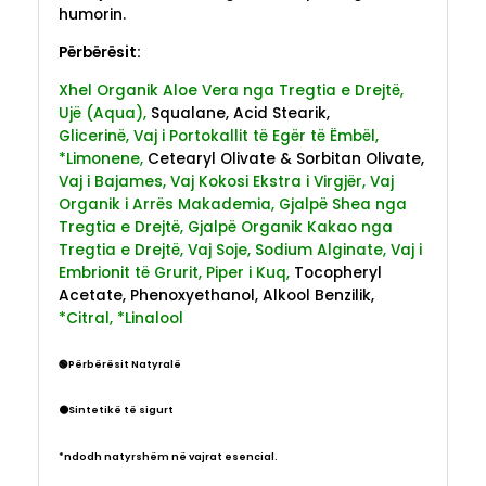
humorin.
Përbërësit:
Xhel Organik Aloe Vera nga Tregtia e Drejtë,
Ujë (Aqua),
Squalane, Acid Stearik,
Glicerinë, Vaj i Portokallit të Egër të Ëmbël,
*Limonene,
Cetearyl Olivate & Sorbitan Olivate,
Vaj i Bajames, Vaj Kokosi Ekstra i Virgjër, Vaj
Organik i Arrës Makademia, Gjalpë Shea nga
Tregtia e Drejtë, Gjalpë Organik Kakao nga
Tregtia e Drejtë, Vaj Soje, Sodium Alginate, Vaj i
Embrionit të Grurit, Piper i Kuq,
Tocopheryl
Acetate, Phenoxyethanol, Alkool Benzilik,
*Citral, *Linalool
🟢Përbërësit Natyralë
⚫Sintetikë të sigurt
*ndodh natyrshëm në vajrat esencial.