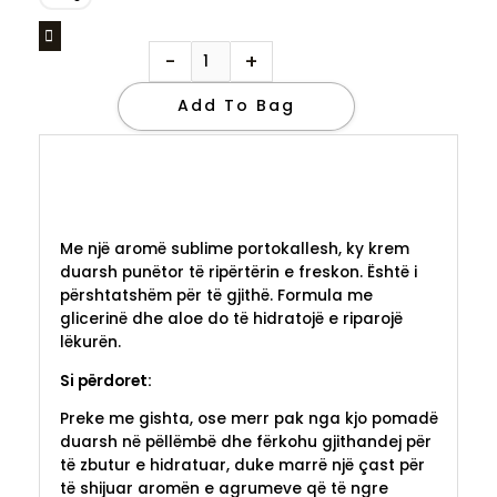
quantity
-
+
Add To Bag
Me një aromë sublime portokallesh, ky krem
duarsh punëtor të ripërtërin e freskon. Është i
përshtatshëm për të gjithë. Formula me
glicerinë dhe aloe do të hidratojë e riparojë
lëkurën.
Si përdoret:
Preke me gishta, ose merr pak nga kjo pomadë
duarsh në pëllëmbë dhe fërkohu gjithandej për
të zbutur e hidratuar, duke marrë një çast për
të shijuar aromën e agrumeve që të ngre