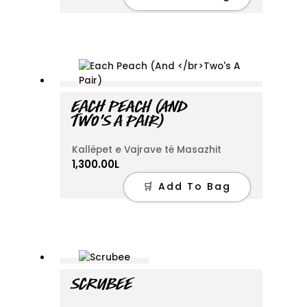
may
be
chosen
on
the
product
page
EACH PEACH (AND
TWO’S A PAIR)
Kallëpet e Vajrave të Masazhit
1,300.00
L
🛒 Add To Bag
SCRUBEE