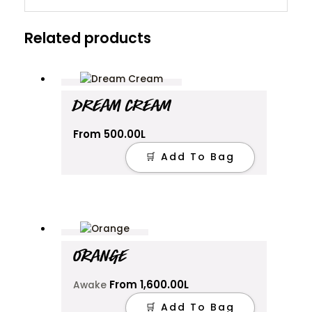
Related products
This
product
has
DREAM CREAM
multiple
variants.
From
500.00
L
The
options
🛒 Add To Bag
may
be
chosen
on
This
the
product
product
has
ORANGE
page
multiple
variants.
From
1,600.00
L
Awake
The
options
🛒 Add To Bag