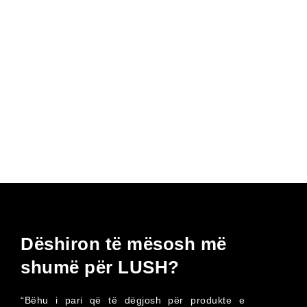
Dëshiron të mësosh më
shumë për LUSH?
“Bëhu i pari që të dëgjosh për produkte e