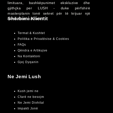
limituara, bashkëpunimet ekskluzive dhe
gjithçka per LUSH - duke përfshirë
masterplanin tonë sekret për të krijuar një
Shërbimi Klientit
revolucion kozmetik!”
Termat & Kushtet
Politika e Privatësise & Cookies
FAQs
Qëndra e Artikujve
Na Kontaktoni
Gjej Dyqanin
Ne Jemi Lush
Kush jemi ne
Cfarë ne besojm
Ne Jemi Dixhital
Impakti Jonë