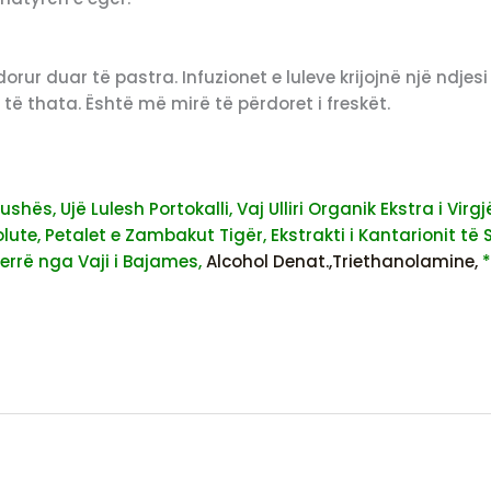
r duar të pastra. Infuzionet e luleve krijojnë një ndjesi u
të thata. Është më mirë të përdoret i freskët.
pushës,
Ujë Lulesh Portokalli,
Vaj Ulliri Organik Ekstra i Virgjë
lute,
Petalet e Zambakut Tigër,
Ekstrakti i Kantarionit të 
jerrë nga Vaji i Bajames,
Alcohol Denat.,
Triethanolamine,
*