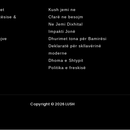
et
Kush jemi ne
atësise &
Cfarë ne besojm
Ne Jemi Dixhital
Impakti Jonë
ujve
Dhurimet tona për Bamirësi
Deklaratë për skllavërinë
moderne
Dhoma e Shtypit
Politika e freskisë
Copyright © 2026 LUSH