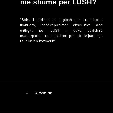
më shumë për LUSH?
“Bëhu i pari që të dëgjosh për produkte e
limituara, bashkëpunimet ekskluzive dhe
gjithçka per LUSH - duke përfshirë
masterplanin tonë sekret për të krijuar një
revolucion kozmetik!”
Albanian