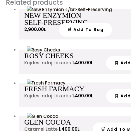
Related products
NEW ENZYMION
SELF-PRESERVING
2,900.00
L
🛒 Add To Bag
ROSY CHEEKS
Kujdesi ndaj Lëkurës
1,400.00
L
🛒 Ad
FRESH FARMACY
Kujdesi ndaj Lëkurës
1,400.00
L
🛒 Ad
GLEN COCOA
Caramel Latte
1,400.00
L
🛒 Add To 