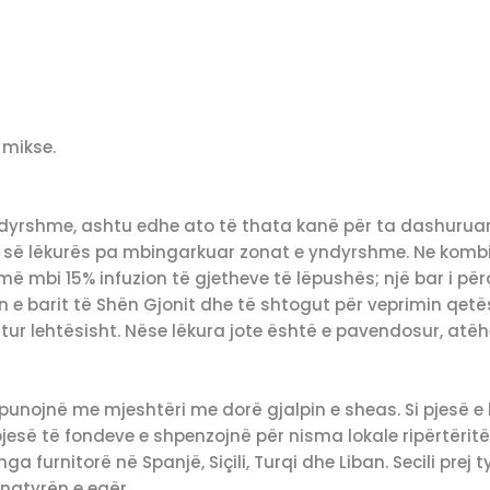
 mikse.
yndyrshme, ashtu edhe ato të thata kanë për ta dashuruar
ës së lëkurës pa mbingarkuar zonat e yndyrshme. Ne kombi
më mbi 15% infuzion të gjetheve të lëpushës; një bar i përd
n e barit të Shën Gjonit dhe të shtogut për veprimin qetës
zbutur lehtësisht. Nëse lëkura jote është e pavendosur, atë
unojnë me mjeshtëri me dorë gjalpin e sheas. Si pjesë e kët
jesë të fondeve e shpenzojnë për nisma lokale ripërtëritë
et nga furnitorë në Spanjë, Siçili, Turqi dhe Liban. Secili pr
natyrën e egër.