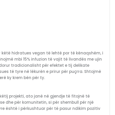
 këtë hidratues vegan të lehtë por të kënaqshëm, i
nojmë mbi 15% infuzion të vajit të livandës me ujin
orur tradicionalisht për efektet e tij delikate
ues të tyre në lëkurën e prirur për puçrra. Shtojmë
herë ky krem bën për ty.
ij projekti, ato janë në gjendje të fitojnë të
se dhe për komunitetin, si për shembull për një
ej tyre është i përkushtuar për të pasur ndikim pozitiv