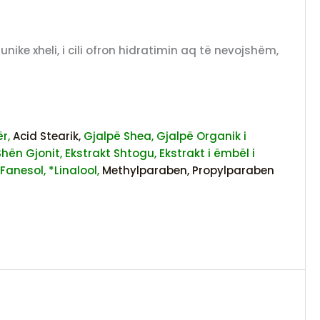
nike xheli, i cili ofron hidratimin aq të nevojshëm,
r,
Acid Stearik,
Gjalpë Shea,
Gjalpë Organik i
Shën Gjonit,
Ekstrakt Shtogu,
Ekstrakt i ëmbël i
Fanesol,
*Linalool,
Methylparaben,
Propylparaben