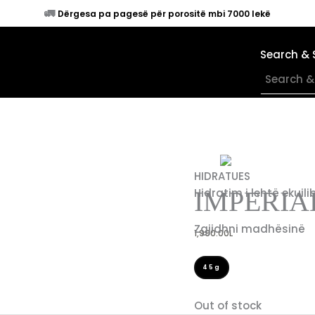
🚛
Dërgesa pa pagesë për porositë mbi 7000 lekë
Search & 
×
HIDRATUES
IMPERIA
Hidratim i lehtë ekuili
Zgjidhni madhësinë
1,990.00
L
45g
Out of stock