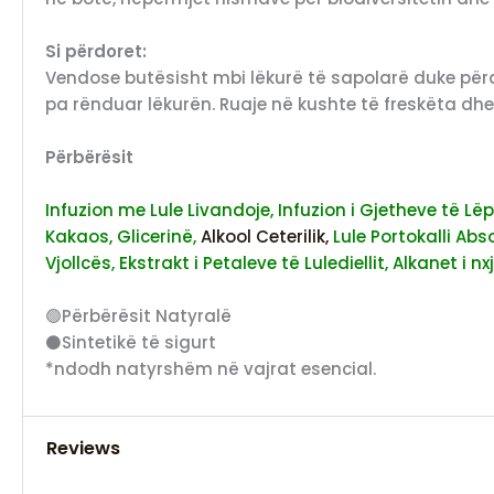
Si përdoret:
Vendose butësisht mbi lëkurë të sapolarë duke përdoru
pa rënduar lëkurën. Ruaje në kushte të freskëta dhe 
Përbërësit
Infuzion me Lule Livandoje,
Infuzion i Gjetheve të Lë
Kakaos,
Glicerinë,
Alkool Ceterilik,
Lule Portokalli Abso
Vjollcës,
Ekstrakt i Petaleve të Lulediellit,
Alkanet i nx
🟢Përbërësit Natyralë
⚫Sintetikë të sigurt
*ndodh natyrshëm në vajrat esencial.
Reviews