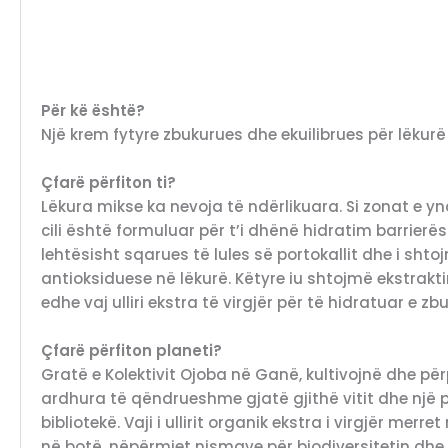
Për kë është?
Një krem fytyre zbukurues dhe ekuilibrues për lëkurë
Çfarë përfiton ti?
Lëkura mikse ka nevoja të ndërlikuara. Si zonat e 
cili është formuluar për t’i dhënë hidratim barrier
lehtësisht sqarues të lules së portokallit dhe i shtoj
antioksiduese në lëkurë. Këtyre iu shtojmë ekstrakti
edhe vaj ulliri ekstra të virgjër për të hidratuar e 
Çfarë përfiton planeti?
Gratë e Kolektivit Ojoba në Ganë, kultivojnë dhe përp
ardhura të qëndrueshme gjatë gjithë vitit dhe një p
bibliotekë. Vaji i ullirit organik ekstra i virgjër merr
në botë, nëpërmjet nismave për biodiversitetin dhe 