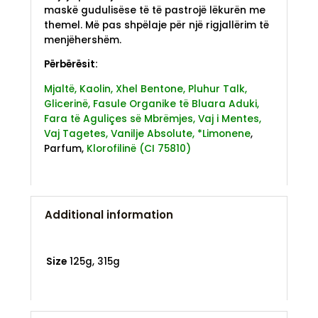
maskë gudulisëse të të pastrojë lëkurën me
themel. Më pas shpëlaje për një rigjallërim të
menjëhershëm.
Përbërësit:
Mjaltë, Kaolin, Xhel Bentone, Pluhur Talk,
Glicerinë, Fasule Organike të Bluara Aduki,
Fara të Aguliçes së Mbrëmjes, Vaj i Mentes,
Vaj Tagetes, Vanilje Absolute, *Limonene
,
Parfum,
Klorofilinë (CI 75810)
Additional information
Size
125g, 315g