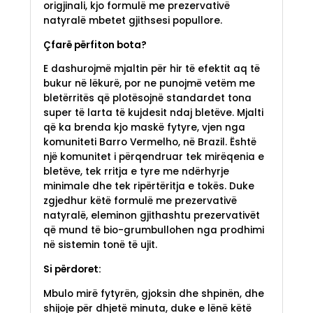
origjinali, kjo formulë me prezervativë
natyralë mbetet gjithsesi popullore.
Çfarë përfiton bota?
E dashurojmë mjaltin për hir të efektit aq të
bukur në lëkurë, por ne punojmë vetëm me
bletërritës që plotësojnë standardet tona
super të larta të kujdesit ndaj bletëve. Mjalti
që ka brenda kjo maskë fytyre, vjen nga
komuniteti Barro Vermelho, në Brazil. Është
një komunitet i përqendruar tek mirëqenia e
bletëve, tek rritja e tyre me ndërhyrje
minimale dhe tek ripërtëritja e tokës. Duke
zgjedhur këtë formulë me prezervativë
natyralë, eleminon gjithashtu prezervativët
që mund të bio-grumbullohen nga prodhimi
në sistemin tonë të ujit.
Si përdoret:
Mbulo mirë fytyrën, gjoksin dhe shpinën, dhe
shijoje për dhjetë minuta, duke e lënë këtë