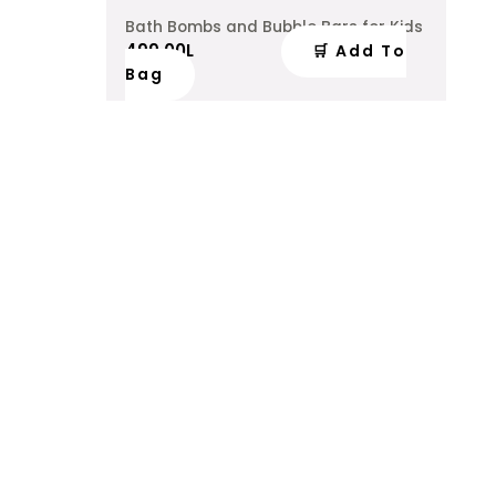
Bath Bombs and Bubble Bars for Kids
499.00
L
🛒 Add To
Bag