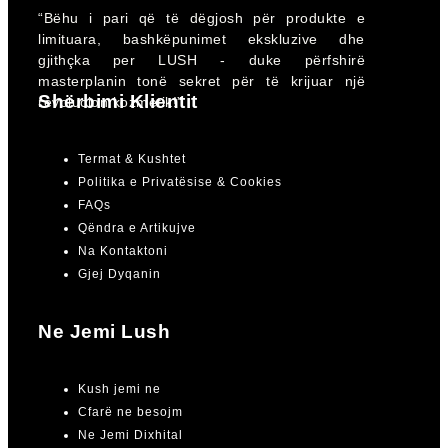
“Bëhu i pari që të dëgjosh për produkte e
limituara, bashkëpunimet ekskluzive dhe
gjithçka per LUSH - duke përfshirë
masterplanin tonë sekret për të krijuar një
Shërbimi Klientit
revolucion kozmetik!”
Termat & Kushtet
Politika e Privatësise & Cookies
FAQs
Qëndra e Artikujve
Na Kontaktoni
Gjej Dyqanin
Ne Jemi Lush
Kush jemi ne
Cfarë ne besojm
Ne Jemi Dixhital