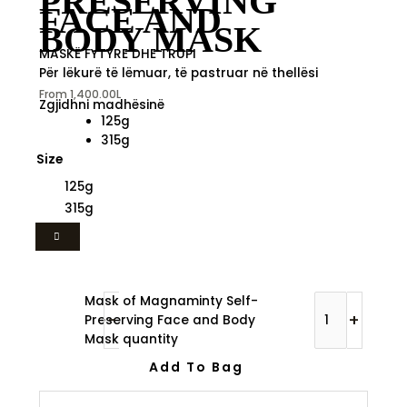
PRESERVING
FACE AND
BODY MASK
MASKË FYTYRE DHE TRUPI
Për lëkurë të lëmuar, të pastruar në thellësi
From
1,400.00
L
Zgjidhni madhësinë
125g
315g
Size
125g
315g
Mask of Magnaminty Self-
-
+
Preserving Face and Body
Mask quantity
Add To Bag