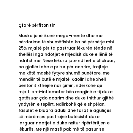
Çfarë përfiton ti?
Maska jonë ikonë mega-mente dhe me
përdorime të shumëfishta ka në përbërje mbi
25% mjaltë për ta pastruar lëkurën tënde në
thellësi nga ndotjet e mjedisit duke e lënë të
ndritshme. Nëse lëkura jote ndihet e bllokuar,
pa gjallëri dhe e prirur për acarim, trajtoje
me këtë maskë fytyre shumë punëtore, me
mendër të butë e mjaltë. Kaolini dhe xheli
bentonit kthejnë ndriçimin, ndërkohë që
mjalti anti-inflamator bën magjinë e tij duke
qetësuar çdo acarim dhe duke thithur gjithë
yndyrën e tepërt. Ndërkohë që e shpëlan,
fasulet e bluara aduki dhe farat e aguliçes
së mbrëmjes pastrojnë butësisht duke
larguar ndotjet e duke nxitur ripërtëritjen e
lëkurës. Me një masë pak më të pasur se