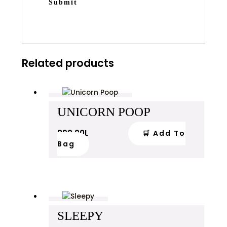
Related products
UNICORN POOP
890.00
L
🛒 Add To
Bag
SLEEPY