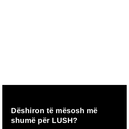
Dëshiron të mësosh më
shumë për LUSH?