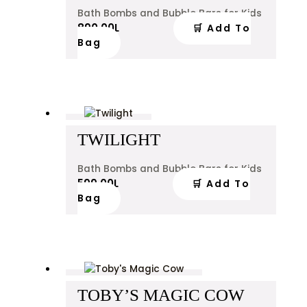
Bath Bombs and Bubble Bars for Kids
890.00
L
🛒 Add To
Bag
TWILIGHT
Bath Bombs and Bubble Bars for Kids
599.00
L
🛒 Add To
Bag
TOBY’S MAGIC COW