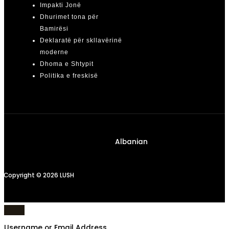
Impakti Jonë
Dhurimet tona për
Bamirësi
Deklaratë për skllavërinë
moderne
Dhoma e Shtypit
Politika e freskisë
Albanian
Copyright © 2026 LUSH
Username or Email Address