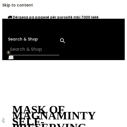
Skip to content
🚛
Dërgesa pa pagesë për porositë mbi 7000 lekë
Search & Shop
×
MASK OF
MAGNAMINTY
SELF-