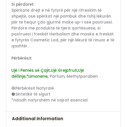
Si përdoret:
Spërkate drejt e në fytyrë për një rifreskim të
shpejtë, ose spërkat një pambuk dhe fshij lëkurën
për të hequr çdo gjurmë make up-i ose pastruesi.
Përdore me produkte të tjera qartësuese, si
pastruesi i freskët Herbalism dhe maska e freskët
e fytyrës Cosmetic Lad, për një lëkurë të rinuar e të
qashtër.
Përbërësit
Ujë i Pemës së Çajit,Ujë Grejpfruti,Ujë
dëllinje,*Limonene,
Parfum, Methylparaben
🟢Përbërësit Natyralë
⚫Sintetikë të sigurt
*ndodh natyrshëm në vajrat esencial.
Additional information