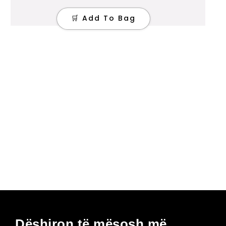
🛒 Add To Bag
Dëshiron të mësosh më