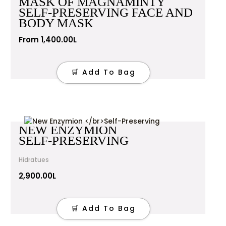
MASK OF MAGNAMINTY
has
SELF-PRESERVING FACE AND
multiple
BODY MASK
variants.
The
From
1,400.00
L
options
may
be
🛒 Add To Bag
chosen
on
the
product
page
NEW ENZYMION
SELF-PRESERVING
Hidratues
2,900.00
L
🛒 Add To Bag