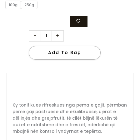
100g
250g
-
+
Add To Bag
Ky tonifikues rifreskues nga pema e çajit, përmban
pemë çaji pastruese dhe ekuilibruese, ujërat e
dëllinjës dhe grejpfrutit, të cilët bëjnë lëkurën të
duket e ndritshme dhe e freskët, ndërkohë që
mbajnë nën kontroll yndyrnat e tepërta.