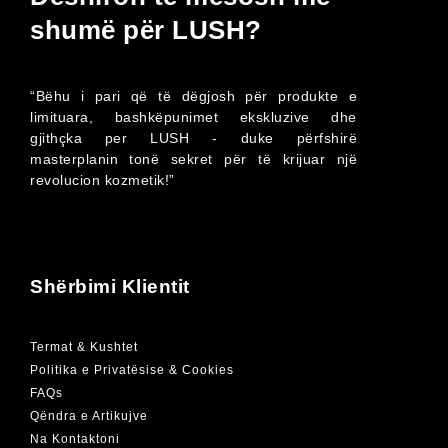
shumë për LUSH?
“Bëhu i pari që të dëgjosh për produkte e
limituara, bashkëpunimet ekskluzive dhe
gjithçka per LUSH - duke përfshirë
masterplanin tonë sekret për të krijuar një
revolucion kozmetik!”
Shërbimi Klientit
Termat & Kushtet
Politika e Privatësise & Cookies
FAQs
Qëndra e Artikujve
Na Kontaktoni