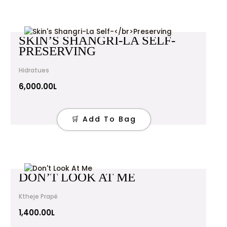
SKIN’S SHANGRI-LA SELF-
PRESERVING
Hidratues
6,000.00
L
🛒 Add To Bag
DON’T LOOK AT ME
Ktheje Prapë
1,400.00
L