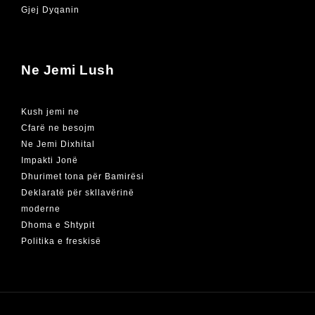
Gjej Dyqanin
Ne Jemi Lush
Kush jemi ne
Cfarë ne besojm
Ne Jemi Dixhital
Impakti Jonë
Dhurimet tona për Bamirësi
Deklaratë për skllavërinë
moderne
Dhoma e Shtypit
Politika e freskisë